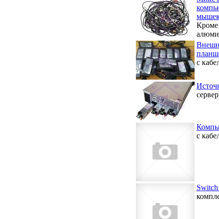
компью
мышек
Кроме 
алюми
Внешни
планше
с кабе
Источ
серве
Компь
с кабе
Switch
компл