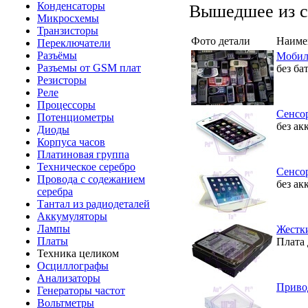
Конденсаторы
Вышедшее из с
Микросхемы
Транзисторы
Фото детали
Наиме
Переключатели
Разъёмы
Мобил
Разъемы от GSM плат
без ба
Резисторы
Реле
Процессоры
Сенсо
Потенциометры
без ак
Диоды
Корпуса часов
Платиновая группа
Техническое серебро
Сенсо
Провода с содежанием
без ак
серебра
Тантал из радиодеталей
Аккумуляторы
Лампы
Жестки
Платы
Плата 
Техника целиком
Осциллографы
Анализаторы
Приво
Генераторы частот
Вольтметры