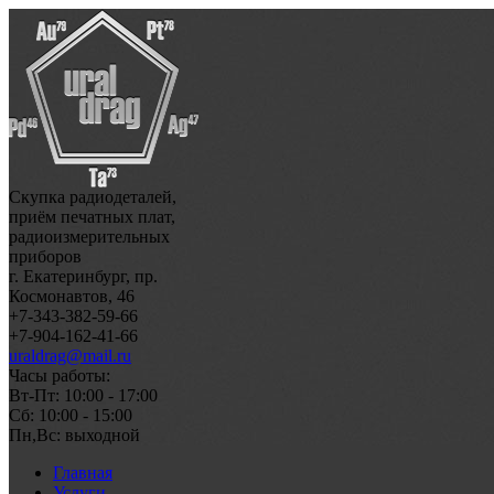
Скупка радиодеталей,
приём печатных плат,
радиоизмерительных
приборов
г. Екатеринбург, пр.
Космонавтов, 46
+7-343-382-59-66
+7-904-162-41-66
uraldrag@mail.ru
Часы работы:
Вт-Пт: 10:00 - 17:00
Сб: 10:00 - 15:00
Пн,Вс: выходной
Главная
Услуги