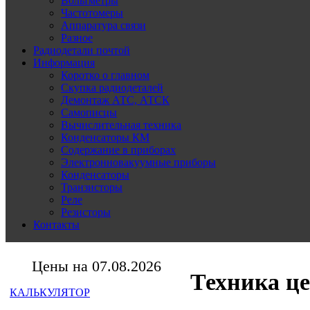
Вольтметры
Частотомеры
Аппаратура связи
Разное
Радиодетали почтой
Информация
Коротко о главном
Скупка радиодеталей
Демонтаж АТС, АТСК
Самописцы
Вычислительная техника
Конденсаторы КМ
Содержание в приборах
Электронновакуумные приборы
Конденсаторы
Транзисторы
Реле
Резисторы
Контакты
Цены на 07.08.2026
Техника ц
КАЛЬКУЛЯТОР