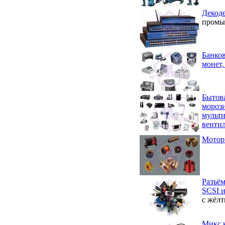
Декод
промы
Банков
монет,
Бытова
морози
мульт
венти
Моторч
Разъём
SCSI и
с жёл
Микс к