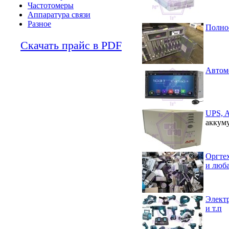
Частотомеры
Аппаратура связи
Разное
Полно
Скачать прайс в PDF
Автом
UPS, 
аккуму
Оргте
и люба
Электр
и т.п