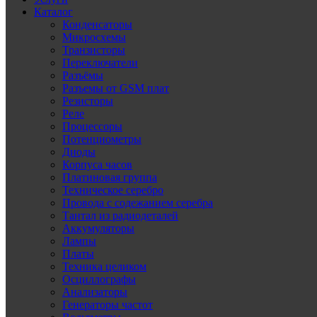
Каталог
Конденсаторы
Микросхемы
Транзисторы
Переключатели
Разъёмы
Разъемы от GSM плат
Резисторы
Реле
Процессоры
Потенциометры
Диоды
Корпуса часов
Платиновая группа
Техническое серебро
Провода с содежанием серебра
Тантал из радиодеталей
Аккумуляторы
Лампы
Платы
Техника целиком
Осциллографы
Анализаторы
Генераторы частот