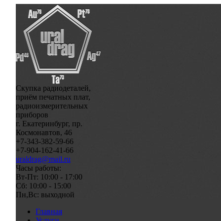
Скупка радиодеталей,
приём печатных плат,
радиоизмерительных
приборов
г. Екатеринбург, пр.
Космонавтов, 46
+7-343-382-59-66
+7-904-162-41-66
uraldrag@mail.ru
Часы работы:
Вт-Пт: 10:00 - 17:00
Сб: 10:00 - 15:00
Пн,Вс: выходной
Главная
Услуги