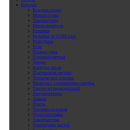
Каталог
Конденсаторы
Микросхемы
Транзисторы
Переключатели
Разъёмы
Разъемы от GSM плат
Резисторы
Реле
Процессоры
Потенциометры
Диоды
Корпуса часов
Платиновая группа
Техническое серебро
Провода с содежанием серебра
Тантал из радиодеталей
Аккумуляторы
Лампы
Платы
Техника целиком
Осциллографы
Анализаторы
Генераторы частот