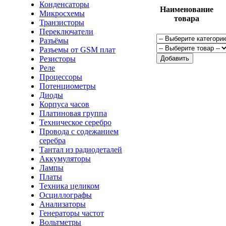
Конденсаторы
Наименование
Микросхемы
товара
Транзисторы
Переключатели
Разъёмы
Разъемы от GSM плат
Резисторы
Реле
Процессоры
Потенциометры
Диоды
Корпуса часов
Платиновая группа
Техническое серебро
Провода с содежанием
серебра
Тантал из радиодеталей
Аккумуляторы
Лампы
Платы
Техника целиком
Осциллографы
Анализаторы
Генераторы частот
Вольтметры