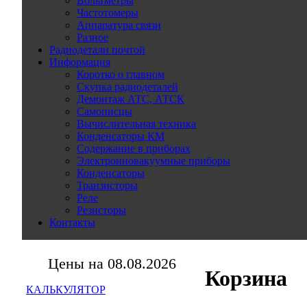
Вольтметры
Частотомеры
Аппаратура связи
Разное
Радиодетали почтой
Информация
Коротко о главном
Скупка радиодеталей
Демонтаж АТС, АТСК
Самописцы
Вычислительная техника
Конденсаторы КМ
Содержание в приборах
Электронновакуумные приборы
Конденсаторы
Транзисторы
Реле
Резисторы
Контакты
Цены на 08.08.2026
Корзина
КАЛЬКУЛЯТОР