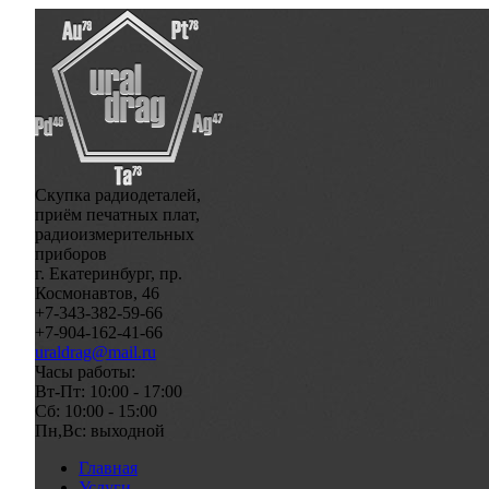
Скупка радиодеталей,
приём печатных плат,
радиоизмерительных
приборов
г. Екатеринбург, пр.
Космонавтов, 46
+7-343-382-59-66
+7-904-162-41-66
uraldrag@mail.ru
Часы работы:
Вт-Пт: 10:00 - 17:00
Сб: 10:00 - 15:00
Пн,Вс: выходной
Главная
Услуги