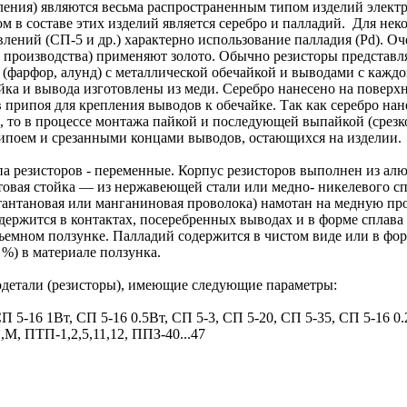
ления) являются весьма распространенным типом изделий элек
 в составе этих изделий является серебро и палладий. Для нек
ений (СП-5 и др.) характерно использование палладия (Pd). Оче
 производства) применяют золото. Обычно резисторы представ
(фарфор, алунд) с металлической обечайкой и выводами с каждо
ка и вывода изготовлены из меди. Серебро нанесено на поверхн
в припоя для крепления выводов к обечайке. Так как серебро нан
, то в процессе монтажа пайкой и последующей выпайкой (срезк
припоем и срезанными концами выводов, остающихся на изделии.
а резисторов - переменные. Корпус резисторов выполнен из ал
нтовая стойка — из нержавеющей стали или медно- никелевого с
тантановая или манганиновая проволока) намотан на медную пр
держится в контактах, посеребренных выводах и в форме сплава
ъемном ползунке. Палладий содержится в чистом виде или в фор
 %) в материале ползунка.
детали (резисторы), имеющие следующие параметры:
СП 5-16 1Вт, СП 5-16 0.5Вт, СП 5-3, СП 5-20, СП 5-35, СП 5-16 0
М, ПТП-1,2,5,11,12, ППЗ-40...47