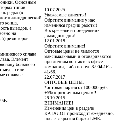
троники. Основным
оторых типов
10.07.2025
нь редко (в
Уважаемые клиенты!
ляют цилиндрический
Обратите внимание у нас
го конца,
изменился график работы!
ость выводов, а
Воскресенье и понедельник
есено на
,выходные дни!
ой) резисторов
12.01.2018
Обратите внимание!
Оптовые цены не являются
юминиевого сплава
максимальными и оговариваются
плава. Элемент
при личном контакте в офисе
оволоку большого
компании, либо по тел. 8-904-162-
 с медью или
41-66.
ме сплава с
22.07.2017
ОПТОВЫЕ ЦЕНЫ.
*оптовая партия от 100 000 руб.
+5% к розничным ценам!!!
28.10.2015
.25Вт
ВНИМАНИЕ!
Изменения цен в разделе
КАТАЛОГ происходит ежедневно,
после закрытия биржи LME.