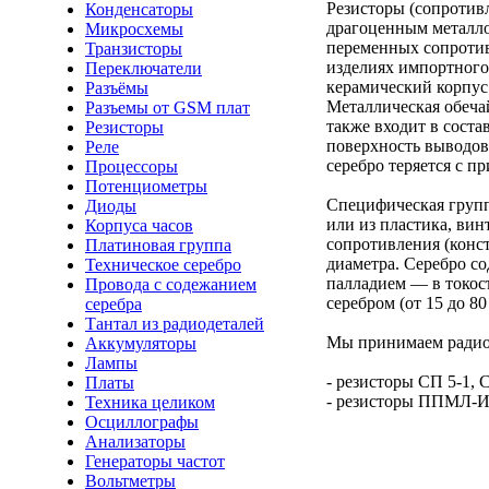
Резисторы (сопротив
Конденсаторы
драгоценным металлом
Микросхемы
переменных сопротивл
Транзисторы
изделиях импортного
Переключатели
керамический корпус 
Разъёмы
Металлическая обечай
Разъемы от GSM плат
также входит в соста
Резисторы
поверхность выводов
Реле
серебро теряется с 
Процессоры
Потенциометры
Специфическая групп
Диоды
или из пластика, ви
Корпуса часов
сопротивления (конс
Платиновая группа
диаметра. Серебро со
Техническое серебро
палладием — в токос
Провода с содежанием
серебром (от 15 до 80
серебра
Тантал из радиодеталей
Мы принимаем радио
Аккумуляторы
Лампы
- резисторы СП 5-1, 
Платы
- резисторы ППМЛ-И,
Техника целиком
Осциллографы
Анализаторы
Генераторы частот
Вольтметры