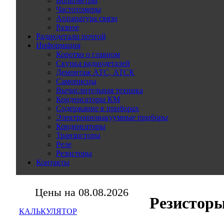
Вольтметры
Частотомеры
Аппаратура связи
Разное
Радиодетали почтой
Информация
Коротко о главном
Скупка радиодеталей
Демонтаж АТС, АТСК
Самописцы
Вычислительная техника
Конденсаторы КМ
Содержание в приборах
Электронновакуумные приборы
Конденсаторы
Транзисторы
Реле
Резисторы
Контакты
Цены на 08.08.2026
Резистор
КАЛЬКУЛЯТОР