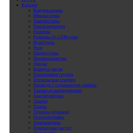
Каталог
Конденсаторы
Микросхемы
Транзисторы
Переключатели
Разъёмы
Разъемы от GSM плат
Резисторы
Реле
Процессоры
Потенциометры
Диоды
Корпуса часов
Платиновая группа
Техническое серебро
Провода с содежанием серебра
Тантал из радиодеталей
Аккумуляторы
Лампы
Платы
Техника целиком
Осциллографы
Анализаторы
Генераторы частот