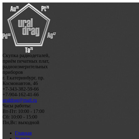
Скупка радиодеталей,
приём печатных плат,
радиоизмерительных
приборов
г. Екатеринбург, пр.
Космонавтов, 46
+7-343-382-59-66
+7-904-162-41-66
uraldrag@mail.ru
Часы работы:
Вт-Пт: 10:00 - 17:00
Сб: 10:00 - 15:00
Пн,Вс: выходной
Главная
Услуги