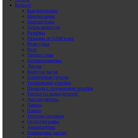
Каталог
Конденсаторы
Микросхемы
Транзисторы
Переключатели
Разъёмы
Разъемы от GSM плат
Резисторы
Реле
Процессоры
Потенциометры
Диоды
Корпуса часов
Платиновая группа
Техническое серебро
Провода с содежанием серебра
Тантал из радиодеталей
Аккумуляторы
Лампы
Платы
Техника целиком
Осциллографы
Анализаторы
Генераторы частот