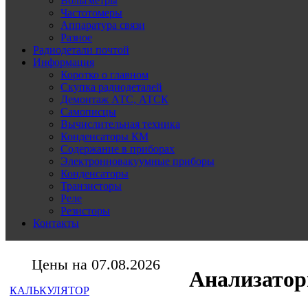
Вольтметры
Частотомеры
Аппаратура связи
Разное
Радиодетали почтой
Информация
Коротко о главном
Скупка радиодеталей
Демонтаж АТС, АТСК
Самописцы
Вычислительная техника
Конденсаторы КМ
Содержание в приборах
Электронновакуумные приборы
Конденсаторы
Транзисторы
Реле
Резисторы
Контакты
Цены на 07.08.2026
Анализатор
КАЛЬКУЛЯТОР