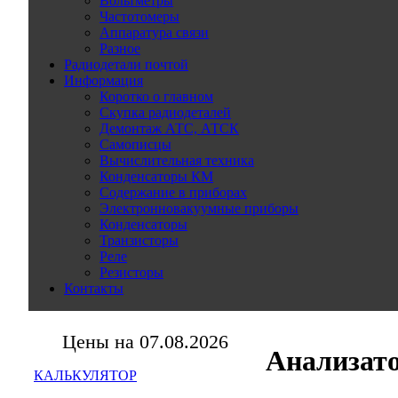
Вольтметры
Частотомеры
Аппаратура связи
Разное
Радиодетали почтой
Информация
Коротко о главном
Скупка радиодеталей
Демонтаж АТС, АТСК
Самописцы
Вычислительная техника
Конденсаторы КМ
Содержание в приборах
Электронновакуумные приборы
Конденсаторы
Транзисторы
Реле
Резисторы
Контакты
Цены на 07.08.2026
Анализат
КАЛЬКУЛЯТОР