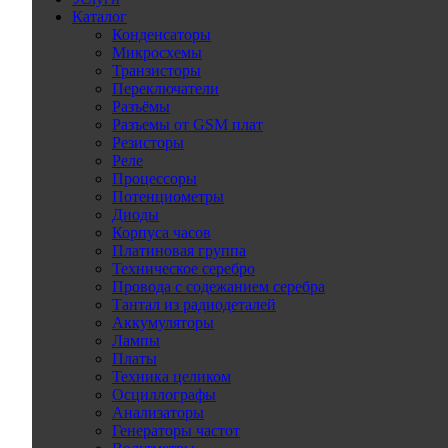
Каталог
Конденсаторы
Микросхемы
Транзисторы
Переключатели
Разъёмы
Разъемы от GSM плат
Резисторы
Реле
Процессоры
Потенциометры
Диоды
Корпуса часов
Платиновая группа
Техническое серебро
Провода с содежанием серебра
Тантал из радиодеталей
Аккумуляторы
Лампы
Платы
Техника целиком
Осциллографы
Анализаторы
Генераторы частот