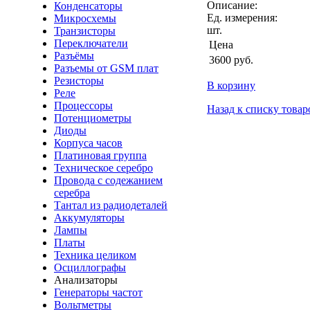
Описание:
Конденсаторы
Ед. измерения:
Микросхемы
шт.
Транзисторы
Переключатели
Цена
Разъёмы
3600
руб.
Разъемы от GSM плат
Резисторы
В корзину
Реле
Процессоры
Назад к списку товар
Потенциометры
Диоды
Корпуса часов
Платиновая группа
Техническое серебро
Провода с содежанием
серебра
Тантал из радиодеталей
Аккумуляторы
Лампы
Платы
Техника целиком
Осциллографы
Анализаторы
Генераторы частот
Вольтметры