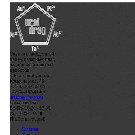
Скупка радиодеталей,
приём печатных плат,
радиоизмерительных
приборов
г. Екатеринбург, пр.
Космонавтов, 46
+7-343-382-59-66
+7-904-162-41-66
uraldrag@mail.ru
Часы работы:
Вт-Пт: 10:00 - 17:00
Сб: 10:00 - 15:00
Пн,Вс: выходной
Главная
Услуги