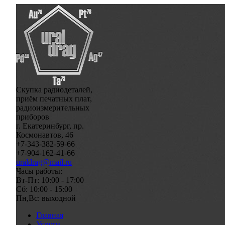
Скупка радиодеталей,
приём печатных плат,
радиоизмерительных
приборов
г. Екатеринбург, пр.
Космонавтов, 46
+7-343-382-59-66
+7-904-162-41-66
uraldrag@mail.ru
Часы работы:
Вт-Пт: 10:00 - 17:00
Сб: 10:00 - 15:00
Пн,Вс: выходной
Главная
Услуги