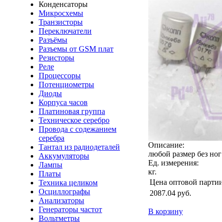
Конденсаторы
Микросхемы
Транзисторы
Переключатели
Разъёмы
Разъемы от GSM плат
Резисторы
Реле
Процессоры
Потенциометры
Диоды
Корпуса часов
Платиновая группа
Техническое серебро
Провода с содежанием
серебра
Описание:
Тантал из радиодеталей
любой размер без ног
Аккумуляторы
Ед. измерения:
Лампы
кг.
Платы
Цена оптовой парти
Техника целиком
Осциллографы
2087.04
руб.
Анализаторы
Генераторы частот
В корзину
Вольтметры