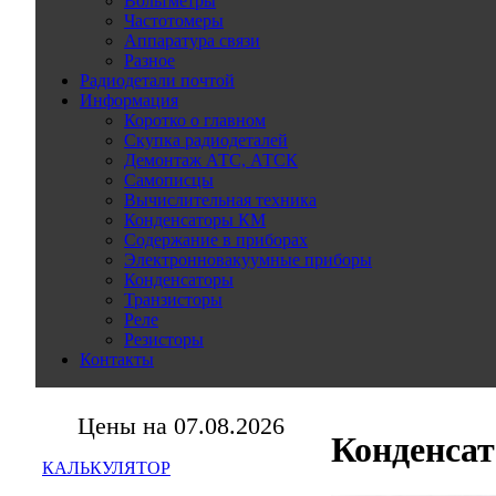
Вольтметры
Частотомеры
Аппаратура связи
Разное
Радиодетали почтой
Информация
Коротко о главном
Скупка радиодеталей
Демонтаж АТС, АТСК
Самописцы
Вычислительная техника
Конденсаторы КМ
Содержание в приборах
Электронновакуумные приборы
Конденсаторы
Транзисторы
Реле
Резисторы
Контакты
Цены на 07.08.2026
Конденса
КАЛЬКУЛЯТОР