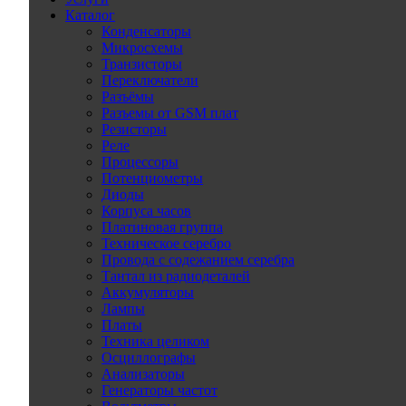
Каталог
Конденсаторы
Микросхемы
Транзисторы
Переключатели
Разъёмы
Разъемы от GSM плат
Резисторы
Реле
Процессоры
Потенциометры
Диоды
Корпуса часов
Платиновая группа
Техническое серебро
Провода с содежанием серебра
Тантал из радиодеталей
Аккумуляторы
Лампы
Платы
Техника целиком
Осциллографы
Анализаторы
Генераторы частот