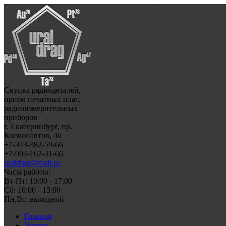
Скупка радиодеталей,
приём печатных плат,
радиоизмерительных
приборов
г. Екатеринбург, пр.
Космонавтов, 46
+7-343-382-59-66
+7-904-162-41-66
uraldrag@mail.ru
Часы работы:
Вт-Пт: 10:00 - 17:00
Сб: 10:00 - 15:00
Пн,Вс: выходной
Главная
Услуги