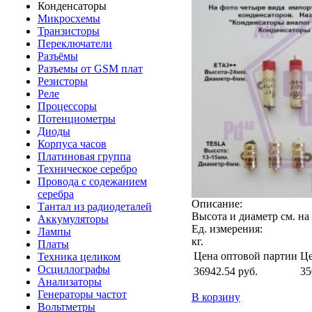
Конденсаторы
Микросхемы
Транзисторы
Переключатели
Разъёмы
Разъемы от GSM плат
Резисторы
Реле
Процессоры
Потенциометры
Диоды
Корпуса часов
Платиновая группа
Техническое серебро
Провода с содежанием
серебра
Описание:
Тантал из радиодеталей
Высота и диаметр см. на
Аккумуляторы
Ед. измерения:
Лампы
кг.
Платы
Цена оптовой партии
Це
Техника целиком
Осциллографы
36942.54
руб.
35
Анализаторы
Генераторы частот
В корзину
Вольтметры