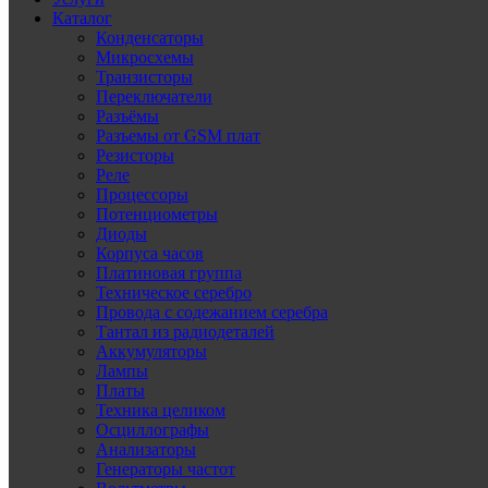
Каталог
Конденсаторы
Микросхемы
Транзисторы
Переключатели
Разъёмы
Разъемы от GSM плат
Резисторы
Реле
Процессоры
Потенциометры
Диоды
Корпуса часов
Платиновая группа
Техническое серебро
Провода с содежанием серебра
Тантал из радиодеталей
Аккумуляторы
Лампы
Платы
Техника целиком
Осциллографы
Анализаторы
Генераторы частот