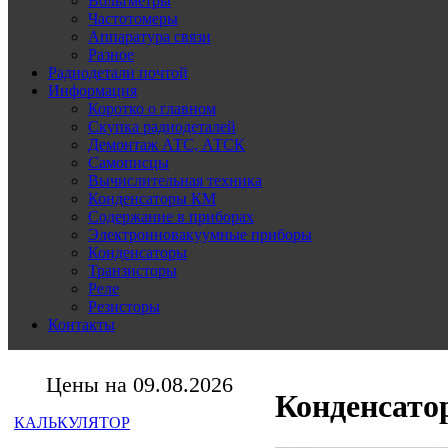
Вольтметры
Частотомеры
Аппаратура связи
Разное
Радиодетали почтой
Информация
Коротко о главном
Скупка радиодеталей
Демонтаж АТС, АТСК
Самописцы
Вычислительная техника
Конденсаторы КМ
Содержание в приборах
Электронновакуумные приборы
Конденсаторы
Транзисторы
Реле
Резисторы
Контакты
Цены на 09.08.2026
Конденсато
КАЛЬКУЛЯТОР