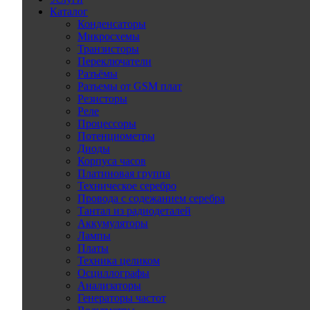
Каталог
Конденсаторы
Микросхемы
Транзисторы
Переключатели
Разъёмы
Разъемы от GSM плат
Резисторы
Реле
Процессоры
Потенциометры
Диоды
Корпуса часов
Платиновая группа
Техническое серебро
Провода с содежанием серебра
Тантал из радиодеталей
Аккумуляторы
Лампы
Платы
Техника целиком
Осциллографы
Анализаторы
Генераторы частот