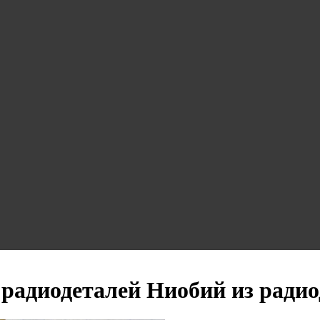
 радиодеталей Ниобий из ради