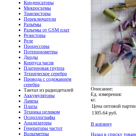
Конденсаторы
Микросхемы
Транзисторы
Переключатели
Разъёмы
Разъемы от GSM плат
Резисторы
Реле
Процессоры
Потенциометры
Диоды
Корпуса часов
Платиновая группа
Техническое серебро
Провода с содежанием
серебра
Описание:
Тантал из радиодеталей
Ед. измерения:
Аккумуляторы
кг.
Лампы
Цена оптовой парти
Платы
Техника целиком
1305.64
руб.
Осциллографы
Анализаторы
В корзину
Генераторы частот
Вольтметры
Назад к списку товар