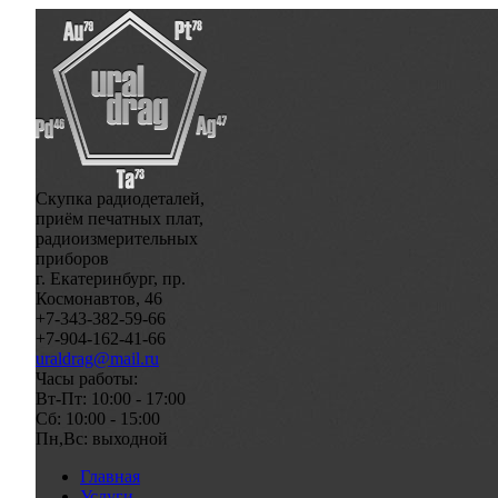
Скупка радиодеталей,
приём печатных плат,
радиоизмерительных
приборов
г. Екатеринбург, пр.
Космонавтов, 46
+7-343-382-59-66
+7-904-162-41-66
uraldrag@mail.ru
Часы работы:
Вт-Пт: 10:00 - 17:00
Сб: 10:00 - 15:00
Пн,Вс: выходной
Главная
Услуги