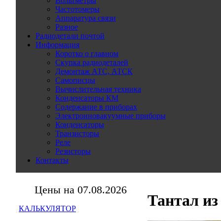
Вольтметры
Частотомеры
Аппаратура связи
Разное
Радиодетали почтой
Информация
Коротко о главном
Скупка радиодеталей
Демонтаж АТС, АТСК
Самописцы
Вычислительная техника
Конденсаторы КМ
Содержание в приборах
Электронновакуумные приборы
Конденсаторы
Транзисторы
Реле
Резисторы
Контакты
Цены на 07.08.2026
Тантал из
КАЛЬКУЛЯТОР