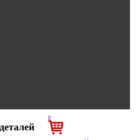
0
одеталей