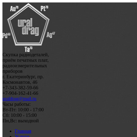
Скупка радиодеталей,
приём печатных плат,
радиоизмерительных
приборов
г. Екатеринбург, пр.
Космонавтов, 46
+7-343-382-59-66
+7-904-162-41-66
uraldrag@mail.ru
Часы работы:
Вт-Пт: 10:00 - 17:00
Сб: 10:00 - 15:00
Пн,Вс: выходной
Главная
Услуги