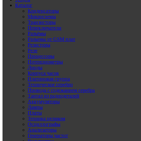
Каталог
Конденсаторы
Микросхемы
Транзисторы
Переключатели
Разъёмы
Разъемы от GSM плат
Резисторы
Реле
Процессоры
Потенциометры
Диоды
Корпуса часов
Платиновая группа
Техническое серебро
Провода с содежанием серебра
Тантал из радиодеталей
Аккумуляторы
Лампы
Платы
Техника целиком
Осциллографы
Анализаторы
Генераторы частот