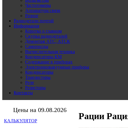
Вольтметры
Частотомеры
Аппаратура связи
Разное
Радиодетали почтой
Информация
Коротко о главном
Скупка радиодеталей
Демонтаж АТС, АТСК
Самописцы
Вычислительная техника
Конденсаторы КМ
Содержание в приборах
Электронновакуумные приборы
Конденсаторы
Транзисторы
Реле
Резисторы
Контакты
Цены на 09.08.2026
Рации Раци
КАЛЬКУЛЯТОР