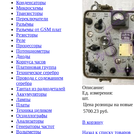
Конденсаторы
Микросхемы
Транзисторы
Переключатели
Разъёмы
Разъемы от GSM плат
Резисторы
Реле
Процессоры
Потенциометры
Диоды
Корпуса часов
Платиновая группа
Техническое серебро
Провода с содежанием
серебра
Описание:
Тантал из радиодеталей
Ед. измерения:
Аккумуляторы
шт.
Лампы
Цена розницы на новые
Платы
Техника целиком
5700.23
руб.
Осциллографы
Анализаторы
В корзину
Генераторы частот
Вольтметры
Назад к списку товаров