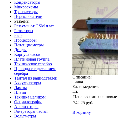
Конденсаторы
Микросхемы
Транзисторы
Переключатели
Разъёмы
Разъемы от GSM плат
Резисторы
Реле
Процессоры
Потенциометры
Диоды
Корпуса часов
Платиновая группа
Техническое серебро
Провода с содежанием
серебра
Описание:
Тантал из радиодеталей
вилка
Аккумуляторы
Ед. измерения:
Лампы
шт.
Платы
Цена розницы на новые
Техника целиком
Осциллографы
742.25
руб.
Анализаторы
Генераторы частот
В корзину
Вольтметры