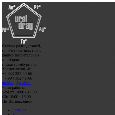
Скупка радиодеталей,
приём печатных плат,
радиоизмерительных
приборов
г. Екатеринбург, пр.
Космонавтов, 46
+7-343-382-59-66
+7-904-162-41-66
uraldrag@mail.ru
Часы работы:
Вт-Пт: 10:00 - 17:00
Сб: 10:00 - 15:00
Пн,Вс: выходной
Главная
Услуги