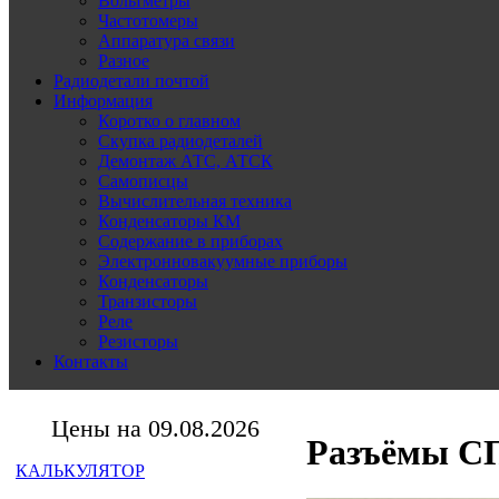
Вольтметры
Частотомеры
Аппаратура связи
Разное
Радиодетали почтой
Информация
Коротко о главном
Скупка радиодеталей
Демонтаж АТС, АТСК
Самописцы
Вычислительная техника
Конденсаторы КМ
Содержание в приборах
Электронновакуумные приборы
Конденсаторы
Транзисторы
Реле
Резисторы
Контакты
Цены на 09.08.2026
Разъёмы СП
КАЛЬКУЛЯТОР