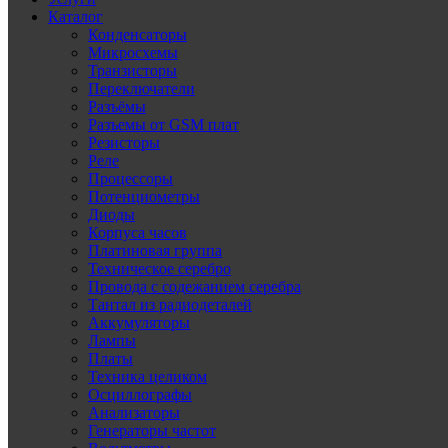
Каталог
Конденсаторы
Микросхемы
Транзисторы
Переключатели
Разъёмы
Разъемы от GSM плат
Резисторы
Реле
Процессоры
Потенциометры
Диоды
Корпуса часов
Платиновая группа
Техническое серебро
Провода с содежанием серебра
Тантал из радиодеталей
Аккумуляторы
Лампы
Платы
Техника целиком
Осциллографы
Анализаторы
Генераторы частот