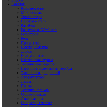
Каталог
Конденсаторы
Микросхемы
Транзисторы
Переключатели
Разъёмы
Разъемы от GSM плат
Резисторы
Реле
Процессоры
Потенциометры
Диоды
Корпуса часов
Платиновая группа
Техническое серебро
Провода с содежанием серебра
Тантал из радиодеталей
Аккумуляторы
Лампы
Платы
Техника целиком
Осциллографы
Анализаторы
Генераторы частот