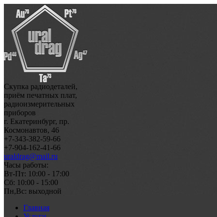
Скупка радиодеталей,
приём печатных плат,
радиоизмерительных
приборов
г. Екатеринбург, пр.
Космонавтов, 46
+7-343-382-59-66
+7-904-162-41-66
uraldrag@mail.ru
Часы работы:
Вт-Пт: 10:00 - 17:00
Сб: 10:00 - 15:00
Пн,Вс: выходной
Главная
Услуги