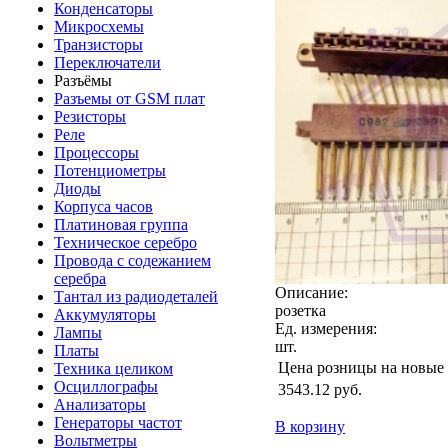
Конденсаторы
Микросхемы
Транзисторы
Переключатели
Разъёмы
Разъемы от GSM плат
Резисторы
Реле
Процессоры
Потенциометры
Диоды
Корпуса часов
Платиновая группа
Техническое серебро
Провода с содежанием
серебра
Описание:
Тантал из радиодеталей
розетка
Аккумуляторы
Ед. измерения:
Лампы
шт.
Платы
Цена розницы на новые
Техника целиком
Осциллографы
3543.12
руб.
Анализаторы
Генераторы частот
В корзину
Вольтметры