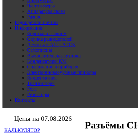
Вольтметры
Частотомеры
Аппаратура связи
Разное
Радиодетали почтой
Информация
Коротко о главном
Скупка радиодеталей
Демонтаж АТС, АТСК
Самописцы
Вычислительная техника
Конденсаторы КМ
Содержание в приборах
Электронновакуумные приборы
Конденсаторы
Транзисторы
Реле
Резисторы
Контакты
Цены на 07.08.2026
Разъёмы СН
КАЛЬКУЛЯТОР