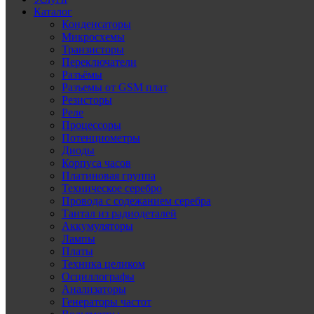
Каталог
Конденсаторы
Микросхемы
Транзисторы
Переключатели
Разъёмы
Разъемы от GSM плат
Резисторы
Реле
Процессоры
Потенциометры
Диоды
Корпуса часов
Платиновая группа
Техническое серебро
Провода с содежанием серебра
Тантал из радиодеталей
Аккумуляторы
Лампы
Платы
Техника целиком
Осциллографы
Анализаторы
Генераторы частот