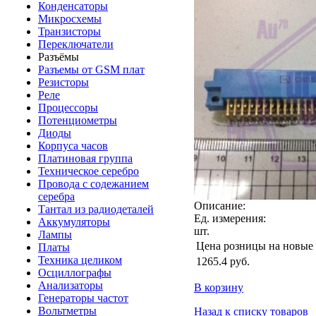
Конденсаторы
Микросхемы
Транзисторы
Переключатели
Разъёмы
Разъемы от GSM плат
Резисторы
Реле
Процессоры
Потенциометры
Диоды
Корпуса часов
Платиновая группа
Техническое серебро
Провода с содежанием
серебра
Описание:
Тантал из радиодеталей
Ед. измерения:
Аккумуляторы
шт.
Лампы
Цена розницы на новые
Платы
Техника целиком
1265.4
руб.
Осциллографы
Анализаторы
В корзину
Генераторы частот
Вольтметры
Назад к списку товаров