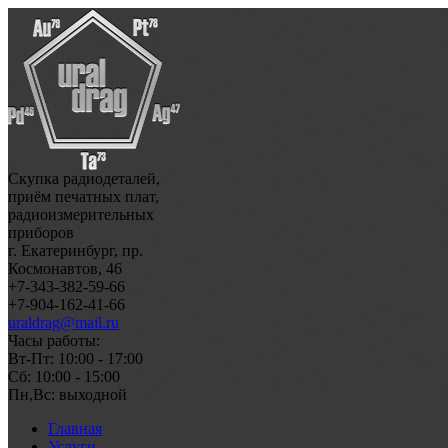
Скупка радиодеталей,
приём печатных плат,
радиоизмерительных
приборов
г. Екатеринбург, пр.
Космонавтов, 46
+7-343-382-59-66
+7-904-162-41-66
uraldrag@mail.ru
Часы работы:
Вт-Пт: 10:00 - 17:00
Сб: 10:00 - 15:00
Пн,Вс: выходной
Главная
Услуги