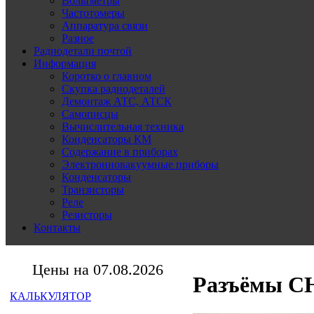
Вольтметры
Частотомеры
Аппаратура связи
Разное
Радиодетали почтой
Информация
Коротко о главном
Скупка радиодеталей
Демонтаж АТС, АТСК
Самописцы
Вычислительная техника
Конденсаторы КМ
Содержание в приборах
Электронновакуумные приборы
Конденсаторы
Транзисторы
Реле
Резисторы
Контакты
Цены на 07.08.2026
Разъёмы СН
КАЛЬКУЛЯТОР