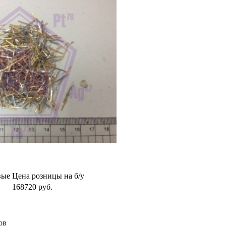
вые
Цена розницы на б/у
168720
руб.
ов