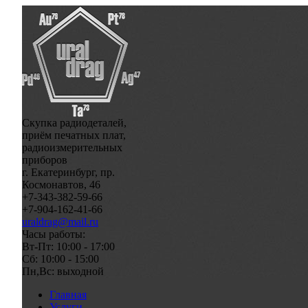
Скупка радиодеталей,
приём печатных плат,
радиоизмерительных
приборов
г. Екатеринбург, пр.
Космонавтов, 46
+7-343-382-59-66
+7-904-162-41-66
uraldrag@mail.ru
Часы работы:
Вт-Пт: 10:00 - 17:00
Сб: 10:00 - 15:00
Пн,Вс: выходной
Главная
Услуги