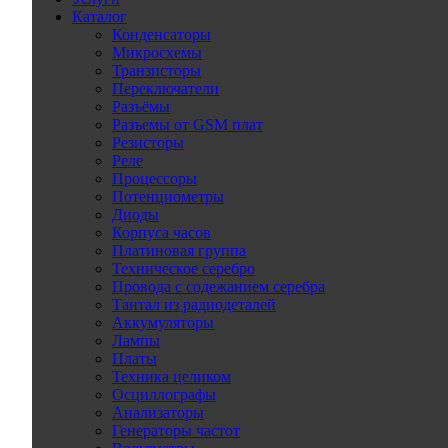
Каталог
Конденсаторы
Микросхемы
Транзисторы
Переключатели
Разъёмы
Разъемы от GSM плат
Резисторы
Реле
Процессоры
Потенциометры
Диоды
Корпуса часов
Платиновая группа
Техническое серебро
Провода с содежанием серебра
Тантал из радиодеталей
Аккумуляторы
Лампы
Платы
Техника целиком
Осциллографы
Анализаторы
Генераторы частот