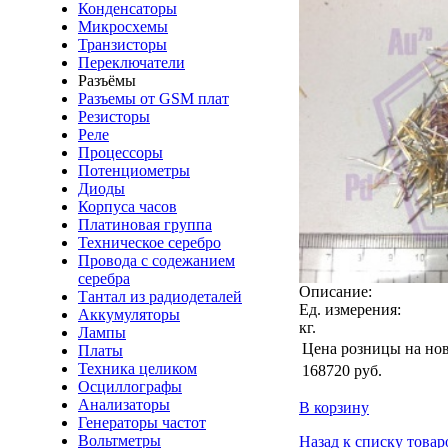
Конденсаторы
Микросхемы
Транзисторы
Переключатели
Разъёмы
Разъемы от GSM плат
Резисторы
Реле
Процессоры
Потенциометры
Диоды
Корпуса часов
Платиновая группа
Техническое серебро
Провода с содежанием
серебра
Описание:
Тантал из радиодеталей
Ед. измерения:
Аккумуляторы
кг.
Лампы
Цена розницы на но
Платы
Техника целиком
168720
руб.
Осциллографы
Анализаторы
В корзину
Генераторы частот
Вольтметры
Назад к списку товар