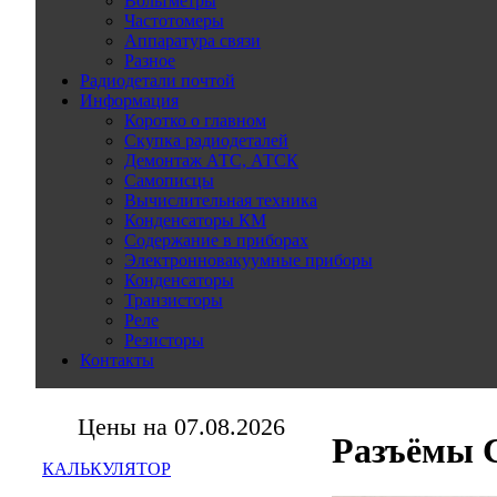
Вольтметры
Частотомеры
Аппаратура связи
Разное
Радиодетали почтой
Информация
Коротко о главном
Скупка радиодеталей
Демонтаж АТС, АТСК
Самописцы
Вычислительная техника
Конденсаторы КМ
Содержание в приборах
Электронновакуумные приборы
Конденсаторы
Транзисторы
Реле
Резисторы
Контакты
Цены на 07.08.2026
Разъёмы 
КАЛЬКУЛЯТОР