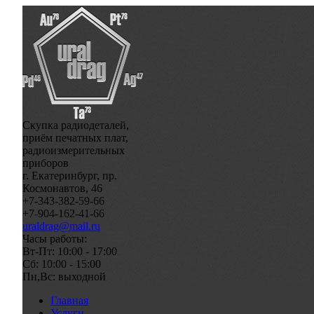
Скупка радиодеталей,
приём печатных плат,
радиоизмерительных
приборов
г. Екатеринбург, пр.
Космонавтов, 46
+7-343-382-59-66
+7-904-162-41-66
uraldrag@mail.ru
Часы работы:
Вт-Пт: 10:00 - 17:00
Сб: 10:00 - 15:00
Пн,Вс: выходной
Главная
Услуги