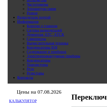
Вольтметры
Частотомеры
Аппаратура связи
Разное
Радиодетали почтой
Информация
Коротко о главном
Скупка радиодеталей
Демонтаж АТС, АТСК
Самописцы
Вычислительная техника
Конденсаторы КМ
Содержание в приборах
Электронновакуумные приборы
Конденсаторы
Транзисторы
Реле
Резисторы
Контакты
Цены на 07.08.2026
Переключ
КАЛЬКУЛЯТОР