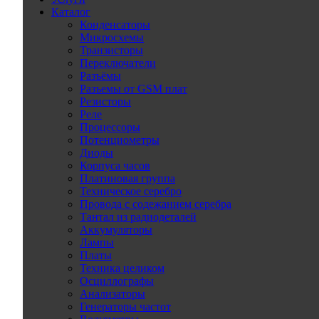
Каталог
Конденсаторы
Микросхемы
Транзисторы
Переключатели
Разъёмы
Разъемы от GSM плат
Резисторы
Реле
Процессоры
Потенциометры
Диоды
Корпуса часов
Платиновая группа
Техническое серебро
Провода с содежанием серебра
Тантал из радиодеталей
Аккумуляторы
Лампы
Платы
Техника целиком
Осциллографы
Анализаторы
Генераторы частот