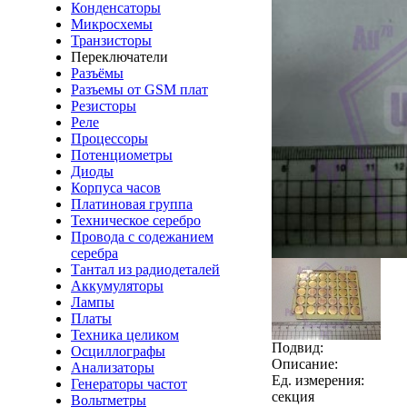
Конденсаторы
Микросхемы
Транзисторы
Переключатели
Разъёмы
Разъемы от GSM плат
Резисторы
Реле
Процессоры
Потенциометры
Диоды
Корпуса часов
Платиновая группа
Техническое серебро
Провода с содежанием
серебра
Тантал из радиодеталей
Аккумуляторы
Лампы
Платы
Техника целиком
Подвид:
Осциллографы
Описание:
Анализаторы
Ед. измерения:
Генераторы частот
секция
Вольтметры