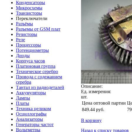
Конденсаторы
Микросхемы
Транзисторы
Переключатели
Разъёмы
Разъемы от GSM плат
Резисторы
Реле
Процессоры
Потенциометры
Диоды
Корпуса часов
Платиновая группа
Техническое серебро
Провода с содежанием
серебра
Описание:
Тантал из радиодеталей
Ед. измерения:
Аккумуляторы
шт.
Лампы
Цена оптовой партии
Це
Платы
Техника целиком
849.44
руб.
79
Осциллографы
Анализаторы
В корзину
Генераторы частот
Вольтметры
Назад к списку товаров