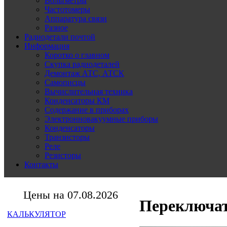
Вольтметры
Частотомеры
Аппаратура связи
Разное
Радиодетали почтой
Информация
Коротко о главном
Скупка радиодеталей
Демонтаж АТС, АТСК
Самописцы
Вычислительная техника
Конденсаторы КМ
Содержание в приборах
Электронновакуумные приборы
Конденсаторы
Транзисторы
Реле
Резисторы
Контакты
Цены на 07.08.2026
Переключат
КАЛЬКУЛЯТОР