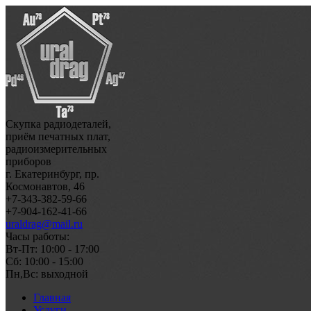
Скупка радиодеталей,
приём печатных плат,
радиоизмерительных
приборов
г. Екатеринбург, пр.
Космонавтов, 46
+7-343-382-59-66
+7-904-162-41-66
uraldrag@mail.ru
Часы работы:
Вт-Пт: 10:00 - 17:00
Сб: 10:00 - 15:00
Пн,Вс: выходной
Главная
Услуги