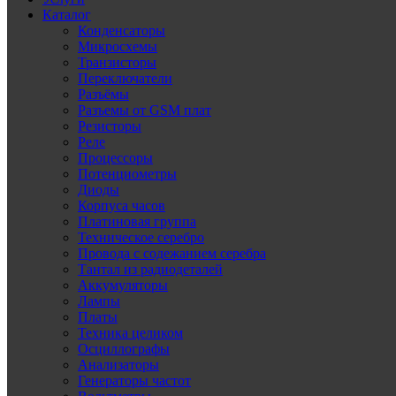
Каталог
Конденсаторы
Микросхемы
Транзисторы
Переключатели
Разъёмы
Разъемы от GSM плат
Резисторы
Реле
Процессоры
Потенциометры
Диоды
Корпуса часов
Платиновая группа
Техническое серебро
Провода с содежанием серебра
Тантал из радиодеталей
Аккумуляторы
Лампы
Платы
Техника целиком
Осциллографы
Анализаторы
Генераторы частот