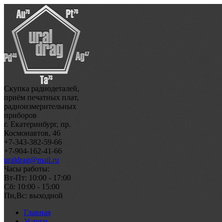
Скупка радиодеталей,
приём печатных плат,
радиоизмерительных
приборов
г. Екатеринбург, пр.
Космонавтов, 46
+7-343-382-59-66
+7-904-162-41-66
uraldrag@mail.ru
Часы работы:
Вт-Пт: 10:00 - 17:00
Сб: 10:00 - 15:00
Пн,Вс: выходной
Главная
Услуги