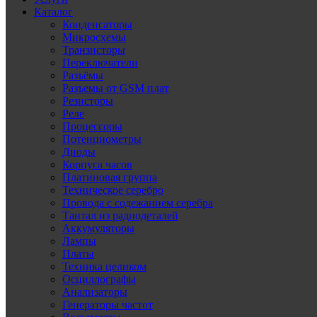
Каталог
Конденсаторы
Микросхемы
Транзисторы
Переключатели
Разъёмы
Разъемы от GSM плат
Резисторы
Реле
Процессоры
Потенциометры
Диоды
Корпуса часов
Платиновая группа
Техническое серебро
Провода с содежанием серебра
Тантал из радиодеталей
Аккумуляторы
Лампы
Платы
Техника целиком
Осциллографы
Анализаторы
Генераторы частот