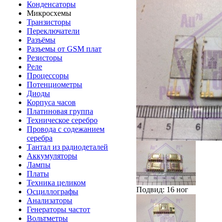
Конденсаторы
Микросхемы
Транзисторы
Переключатели
Разъёмы
Разъемы от GSM плат
Резисторы
Реле
Процессоры
Потенциометры
Диоды
Корпуса часов
Платиновая группа
Техническое серебро
Провода с содежанием
серебра
Тантал из радиодеталей
Аккумуляторы
Лампы
Платы
Техника целиком
Подвид: 16 ног
Осциллографы
Анализаторы
Генераторы частот
Вольтметры