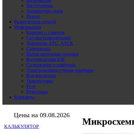
Вольтметры
Частотомеры
Аппаратура связи
Разное
Радиодетали почтой
Информация
Коротко о главном
Скупка радиодеталей
Демонтаж АТС, АТСК
Самописцы
Вычислительная техника
Конденсаторы КМ
Содержание в приборах
Электронновакуумные приборы
Конденсаторы
Транзисторы
Реле
Резисторы
Контакты
Цены на 09.08.2026
Микросхемы
КАЛЬКУЛЯТОР