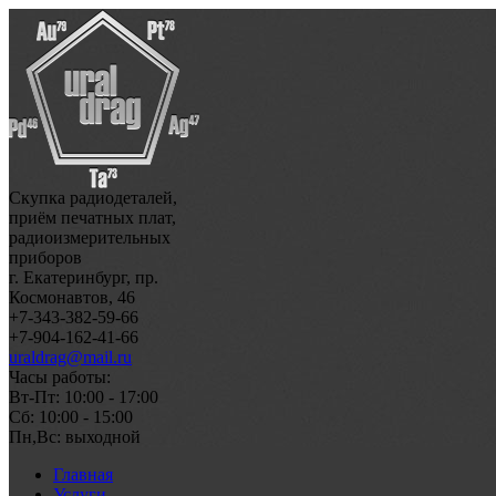
Скупка радиодеталей,
приём печатных плат,
радиоизмерительных
приборов
г. Екатеринбург, пр.
Космонавтов, 46
+7-343-382-59-66
+7-904-162-41-66
uraldrag@mail.ru
Часы работы:
Вт-Пт: 10:00 - 17:00
Сб: 10:00 - 15:00
Пн,Вс: выходной
Главная
Услуги