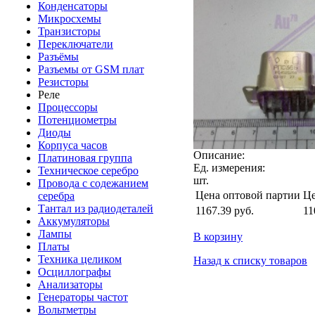
Конденсаторы
Микросхемы
Транзисторы
Переключатели
Разъёмы
Разъемы от GSM плат
Резисторы
Реле
Процессоры
Потенциометры
Диоды
Корпуса часов
Описание:
Платиновая группа
Ед. измерения:
Техническое серебро
шт.
Провода с содежанием
Цена оптовой партии
Це
серебра
Тантал из радиодеталей
1167.39
руб.
11
Аккумуляторы
Лампы
В корзину
Платы
Техника целиком
Назад к списку товаров
Осциллографы
Анализаторы
Генераторы частот
Вольтметры