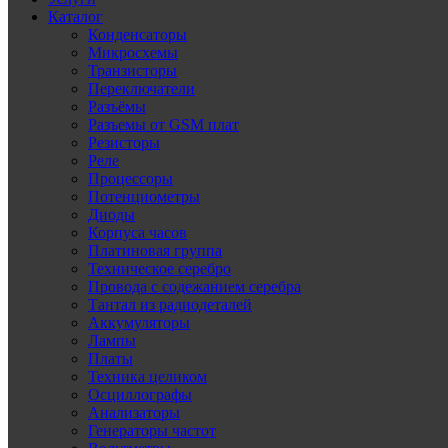
Каталог
Конденсаторы
Микросхемы
Транзисторы
Переключатели
Разъёмы
Разъемы от GSM плат
Резисторы
Реле
Процессоры
Потенциометры
Диоды
Корпуса часов
Платиновая группа
Техническое серебро
Провода с содежанием серебра
Тантал из радиодеталей
Аккумуляторы
Лампы
Платы
Техника целиком
Осциллографы
Анализаторы
Генераторы частот