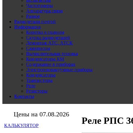
Вольтметры
Частотомеры
Аппаратура связи
Разное
Радиодетали почтой
Информация
Коротко о главном
Скупка радиодеталей
Демонтаж АТС, АТСК
Самописцы
Вычислительная техника
Конденсаторы КМ
Содержание в приборах
Электронновакуумные приборы
Конденсаторы
Транзисторы
Реле
Резисторы
Контакты
Цены на 07.08.2026
Реле РПС 36 
КАЛЬКУЛЯТОР