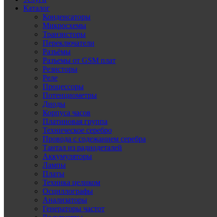
Каталог
Конденсаторы
Микросхемы
Транзисторы
Переключатели
Разъёмы
Разъемы от GSM плат
Резисторы
Реле
Процессоры
Потенциометры
Диоды
Корпуса часов
Платиновая группа
Техническое серебро
Провода с содежанием серебра
Тантал из радиодеталей
Аккумуляторы
Лампы
Платы
Техника целиком
Осциллографы
Анализаторы
Генераторы частот