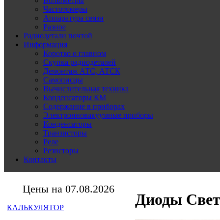
Вольтметры
Частотомеры
Аппаратура связи
Разное
Радиодетали почтой
Информация
Коротко о главном
Скупка радиодеталей
Демонтаж АТС, АТСК
Самописцы
Вычислительная техника
Конденсаторы КМ
Содержание в приборах
Электронновакуумные приборы
Конденсаторы
Транзисторы
Реле
Резисторы
Контакты
Цены на 07.08.2026
Диоды Све
КАЛЬКУЛЯТОР