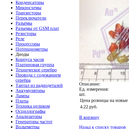
Конденсаторы
Микросхемы
Транзисторы
Переключатели
Разъёмы
Разъемы от GSM плат
Резисторы
Реле
Процессоры
Потенциометры
Диоды
Корпуса часов
Платиновая группа
Техническое серебро
Провода с содежанием
серебра
Описание:
Тантал из радиодеталей
Ед. измерения:
Аккумуляторы
шт.
Лампы
Цена розницы на новые
Платы
Техника целиком
4.22
руб.
Осциллографы
Анализаторы
В корзину
Генераторы частот
Вольтметры
Назад к списку товаров