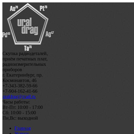
Скупка радиодеталей,
приём печатных плат,
радиоизмерительных
приборов
г. Екатеринбург, пр.
Космонавтов, 46
+7-343-382-59-66
+7-904-162-41-66
uraldrag@mail.ru
Часы работы:
Вт-Пт: 10:00 - 17:00
Сб: 10:00 - 15:00
Пн,Вс: выходной
Главная
Услуги