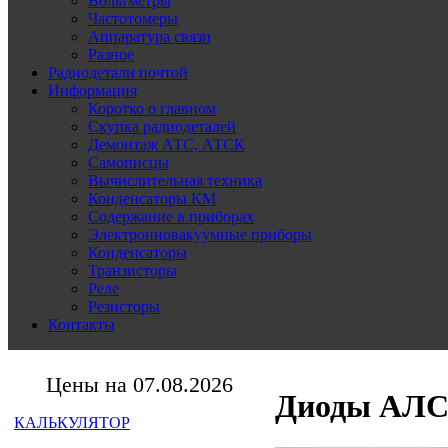
Вольтметры
Частотомеры
Аппаратура связи
Разное
Радиодетали почтой
Информация
Коротко о главном
Скупка радиодеталей
Демонтаж АТС, АТСК
Самописцы
Вычислительная техника
Конденсаторы КМ
Содержание в приборах
Электронновакуумные приборы
Конденсаторы
Транзисторы
Реле
Резисторы
Контакты
Цены на 07.08.2026
Диоды АЛС 
КАЛЬКУЛЯТОР