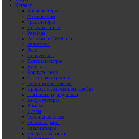
Каталог
Конденсаторы
Микросхемы
Транзисторы
Переключатели
Разъёмы
Разъемы от GSM плат
Резисторы
Реле
Процессоры
Потенциометры
Диоды
Корпуса часов
Платиновая группа
Техническое серебро
Провода с содежанием серебра
Тантал из радиодеталей
Аккумуляторы
Лампы
Платы
Техника целиком
Осциллографы
Анализаторы
Генераторы частот