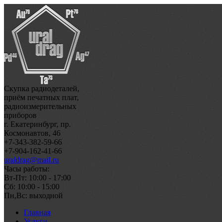
Скупка радиодеталей,
приём печатных плат,
радиоизмерительных
приборов
г. Екатеринбург, пр.
Космонавтов, 46
+7-343-382-59-66
+7-904-162-41-66
uraldrag@mail.ru
Часы работы:
Вт-Пт: 10:00 - 17:00
Сб: 10:00 - 15:00
Пн,Вс: выходной
Главная
Услуги