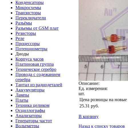
Конденсаторы
Микросхемы
Транзисторы
Переключатели
Разъёмы
Разъемы от GSM плат
Резисторы
Реле
Процессоры
Потенциометры
Диоды
Корпуса часов
Платиновая группа
Техническое серебро
Провода с содежанием
серебра
Описание:
Тантал из радиодеталей
Ед. измерения:
Аккумуляторы
шт.
Лампы
Цена розницы на новые
Платы
Техника целиком
25.31
руб.
Осциллографы
Анализаторы
В корзину
Генераторы частот
Вольтметры
Назад к списку товаров