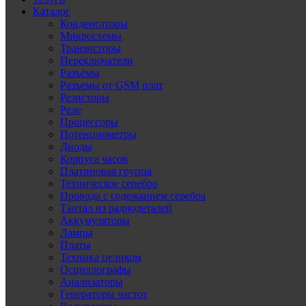
Каталог
Конденсаторы
Микросхемы
Транзисторы
Переключатели
Разъёмы
Разъемы от GSM плат
Резисторы
Реле
Процессоры
Потенциометры
Диоды
Корпуса часов
Платиновая группа
Техническое серебро
Провода с содежанием серебра
Тантал из радиодеталей
Аккумуляторы
Лампы
Платы
Техника целиком
Осциллографы
Анализаторы
Генераторы частот