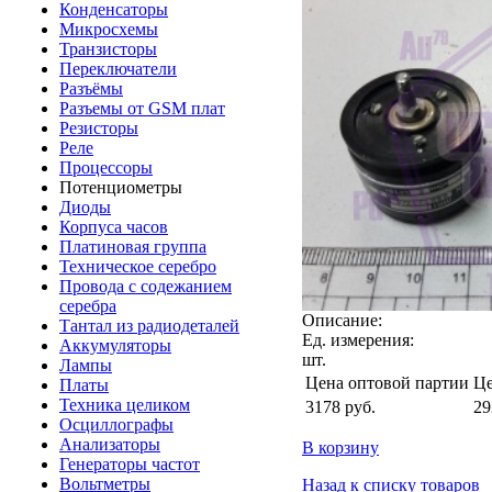
Конденсаторы
Микросхемы
Транзисторы
Переключатели
Разъёмы
Разъемы от GSM плат
Резисторы
Реле
Процессоры
Потенциометры
Диоды
Корпуса часов
Платиновая группа
Техническое серебро
Провода с содежанием
серебра
Описание:
Тантал из радиодеталей
Ед. измерения:
Аккумуляторы
шт.
Лампы
Цена оптовой партии
Це
Платы
Техника целиком
3178
руб.
29
Осциллографы
Анализаторы
В корзину
Генераторы частот
Вольтметры
Назад к списку товаров