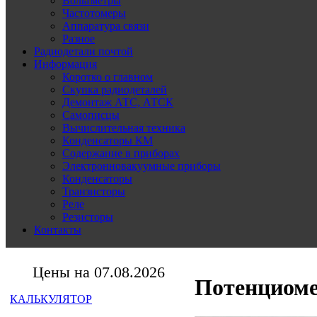
Вольтметры
Частотомеры
Аппаратура связи
Разное
Радиодетали почтой
Информация
Коротко о главном
Скупка радиодеталей
Демонтаж АТС, АТСК
Самописцы
Вычислительная техника
Конденсаторы КМ
Содержание в приборах
Электронновакуумные приборы
Конденсаторы
Транзисторы
Реле
Резисторы
Контакты
Цены на 07.08.2026
Потенциоме
КАЛЬКУЛЯТОР