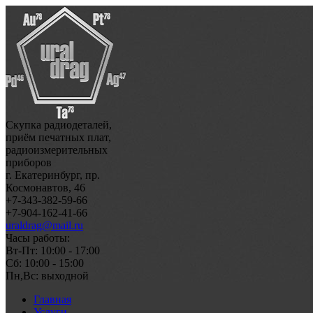
Скупка радиодеталей,
приём печатных плат,
радиоизмерительных
приборов
г. Екатеринбург, пр.
Космонавтов, 46
+7-343-382-59-66
+7-904-162-41-66
uraldrag@mail.ru
Часы работы:
Вт-Пт: 10:00 - 17:00
Сб: 10:00 - 15:00
Пн,Вс: выходной
Главная
Услуги