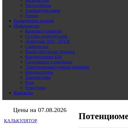
Вольтметры
Частотомеры
Аппаратура связи
Разное
Радиодетали почтой
Информация
Коротко о главном
Скупка радиодеталей
Демонтаж АТС, АТСК
Самописцы
Вычислительная техника
Конденсаторы КМ
Содержание в приборах
Электронновакуумные приборы
Конденсаторы
Транзисторы
Реле
Резисторы
Контакты
Цены на 07.08.2026
Потенциоме
КАЛЬКУЛЯТОР