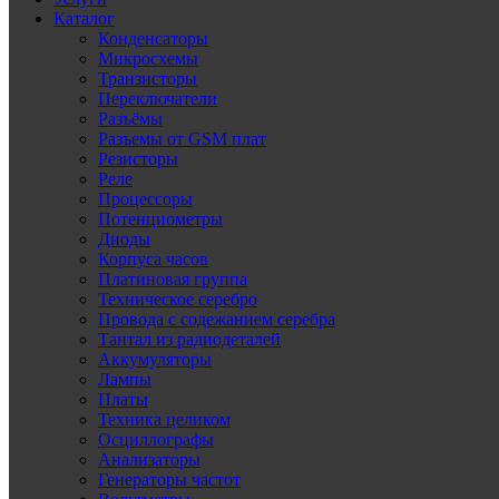
Каталог
Конденсаторы
Микросхемы
Транзисторы
Переключатели
Разъёмы
Разъемы от GSM плат
Резисторы
Реле
Процессоры
Потенциометры
Диоды
Корпуса часов
Платиновая группа
Техническое серебро
Провода с содежанием серебра
Тантал из радиодеталей
Аккумуляторы
Лампы
Платы
Техника целиком
Осциллографы
Анализаторы
Генераторы частот