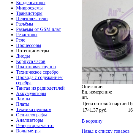
Конденсаторы
Микросхемы
Транзисторы
Переключатели
Разъёмы
Разъемы от GSM плат
Резисторы
Реле
Процессоры
Потенциометры
Диоды
Корпуса часов
Платиновая группа
Техническое серебро
Провода с содежанием
серебра
Описание:
Тантал из радиодеталей
Ед. измерения:
Аккумуляторы
шт.
Лампы
Цена оптовой партии
Це
Платы
Техника целиком
1741.37
руб.
16
Осциллографы
Анализаторы
В корзину
Генераторы частот
Вольтметры
Назад к списку товаров