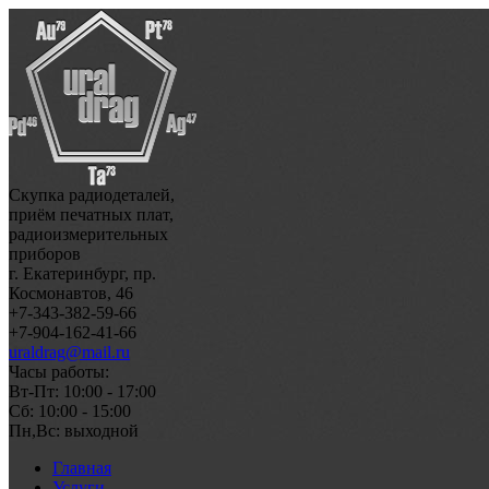
Скупка радиодеталей,
приём печатных плат,
радиоизмерительных
приборов
г. Екатеринбург, пр.
Космонавтов, 46
+7-343-382-59-66
+7-904-162-41-66
uraldrag@mail.ru
Часы работы:
Вт-Пт: 10:00 - 17:00
Сб: 10:00 - 15:00
Пн,Вс: выходной
Главная
Услуги