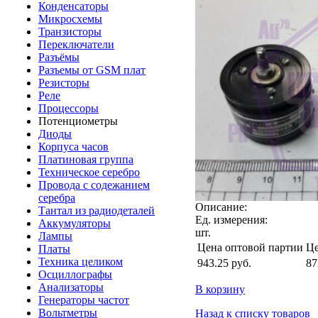
Конденсаторы
Микросхемы
Транзисторы
Переключатели
Разъёмы
Разъемы от GSM плат
Резисторы
Реле
Процессоры
Потенциометры
Диоды
Корпуса часов
Платиновая группа
Техническое серебро
Провода с содежанием
серебра
Описание:
Тантал из радиодеталей
Ед. измерения:
Аккумуляторы
шт.
Лампы
Цена оптовой партии
Це
Платы
Техника целиком
943.25
руб.
87
Осциллографы
Анализаторы
В корзину
Генераторы частот
Вольтметры
Назад к списку товаров