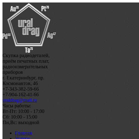
Скупка радиодеталей,
приём печатных плат,
радиоизмерительных
приборов
г. Екатеринбург, пр.
Космонавтов, 46
+7-343-382-59-66
+7-904-162-41-66
uraldrag@mail.ru
Часы работы:
Вт-Пт: 10:00 - 17:00
Сб: 10:00 - 15:00
Пн,Вс: выходной
Главная
Услуги