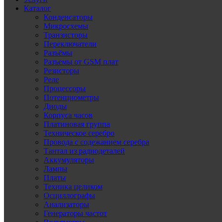
Каталог
Конденсаторы
Микросхемы
Транзисторы
Переключатели
Разъёмы
Разъемы от GSM плат
Резисторы
Реле
Процессоры
Потенциометры
Диоды
Корпуса часов
Платиновая группа
Техническое серебро
Провода с содежанием серебра
Тантал из радиодеталей
Аккумуляторы
Лампы
Платы
Техника целиком
Осциллографы
Анализаторы
Генераторы частот