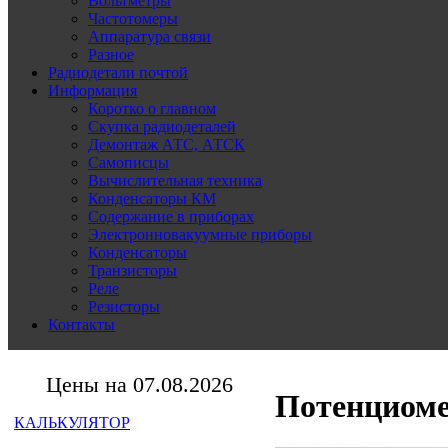
Вольтметры
Частотомеры
Аппаратура связи
Разное
Радиодетали почтой
Информация
Коротко о главном
Скупка радиодеталей
Демонтаж АТС, АТСК
Самописцы
Вычислительная техника
Конденсаторы КМ
Содержание в приборах
Электронновакуумные приборы
Конденсаторы
Транзисторы
Реле
Резисторы
Контакты
Цены на 07.08.2026
Потенциоме
КАЛЬКУЛЯТОР