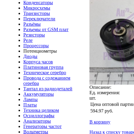
Конденсаторы
Микросхемы
Транзисторы
Переключатели
Разъёмы
Разъемы от GSM плат
Резисторы
Реле
Процессоры
Потенциометры
Диоды
Корпуса часов
Платиновая группа
Техническое серебро
Провода с содежанием
серебра
Описание:
Тантал из радиодеталей
Ед. измерения:
Аккумуляторы
шт.
Лампы
Цена оптовой парти
Платы
Техника целиком
594.97
руб.
Осциллографы
Анализаторы
В корзину
Генераторы частот
Вольтметры
Назад к списку товар