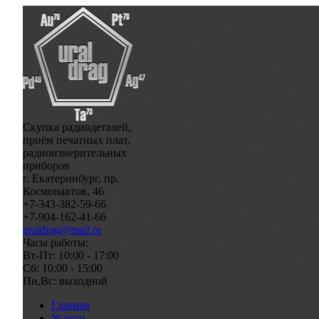
Скупка радиодеталей,
приём печатных плат,
радиоизмерительных
приборов
г. Екатеринбург, пр.
Космонавтов, 46
+7-343-382-59-66
+7-904-162-41-66
uraldrag@mail.ru
Часы работы:
Вт-Пт: 10:00 - 17:00
Сб: 10:00 - 15:00
Пн,Вс: выходной
Главная
Услуги