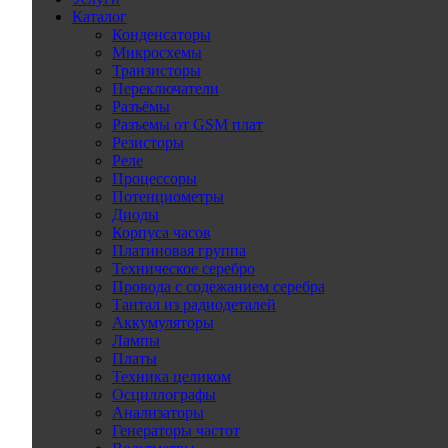
Каталог
Конденсаторы
Микросхемы
Транзисторы
Переключатели
Разъёмы
Разъемы от GSM плат
Резисторы
Реле
Процессоры
Потенциометры
Диоды
Корпуса часов
Платиновая группа
Техническое серебро
Провода с содежанием серебра
Тантал из радиодеталей
Аккумуляторы
Лампы
Платы
Техника целиком
Осциллографы
Анализаторы
Генераторы частот