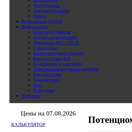
Вольтметры
Частотомеры
Аппаратура связи
Разное
Радиодетали почтой
Информация
Коротко о главном
Скупка радиодеталей
Демонтаж АТС, АТСК
Самописцы
Вычислительная техника
Конденсаторы КМ
Содержание в приборах
Электронновакуумные приборы
Конденсаторы
Транзисторы
Реле
Резисторы
Контакты
Цены на 07.08.2026
Потенцио
КАЛЬКУЛЯТОР