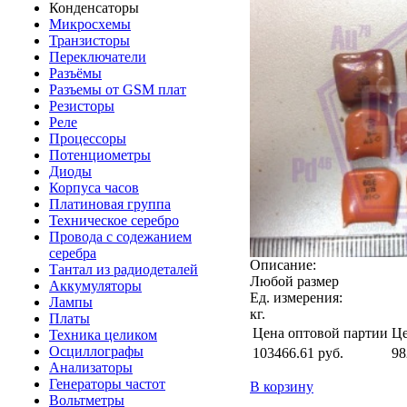
Конденсаторы
Микросхемы
Транзисторы
Переключатели
Разъёмы
Разъемы от GSM плат
Резисторы
Реле
Процессоры
Потенциометры
Диоды
Корпуса часов
Платиновая группа
Техническое серебро
Провода с содежанием
серебра
Описание:
Тантал из радиодеталей
Любой размер
Аккумуляторы
Ед. измерения:
Лампы
кг.
Платы
Цена оптовой партии
Це
Техника целиком
Осциллографы
103466.61
руб.
98
Анализаторы
Генераторы частот
В корзину
Вольтметры