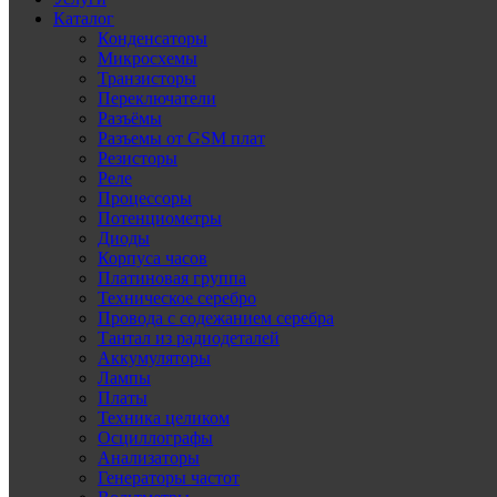
Каталог
Конденсаторы
Микросхемы
Транзисторы
Переключатели
Разъёмы
Разъемы от GSM плат
Резисторы
Реле
Процессоры
Потенциометры
Диоды
Корпуса часов
Платиновая группа
Техническое серебро
Провода с содежанием серебра
Тантал из радиодеталей
Аккумуляторы
Лампы
Платы
Техника целиком
Осциллографы
Анализаторы
Генераторы частот