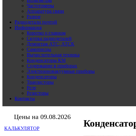
Вольтметры
Частотомеры
Аппаратура связи
Разное
Радиодетали почтой
Информация
Коротко о главном
Скупка радиодеталей
Демонтаж АТС, АТСК
Самописцы
Вычислительная техника
Конденсаторы КМ
Содержание в приборах
Электронновакуумные приборы
Конденсаторы
Транзисторы
Реле
Резисторы
Контакты
Цены на 09.08.2026
Конденсато
КАЛЬКУЛЯТОР