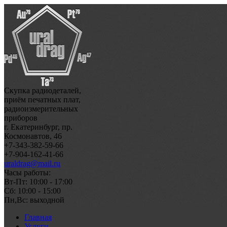
Скупка радиодеталей,
приём печатных плат,
радиоизмерительных
приборов
г. Екатеринбург, пр.
Космонавтов, 46
+7-343-382-59-66
+7-904-162-41-66
uraldrag@mail.ru
Часы работы:
Вт-Пт: 10:00 - 17:00
Сб: 10:00 - 15:00
Пн,Вс: выходной
Главная
Услуги