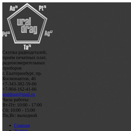
Скупка радиодеталей,
приём печатных плат,
радиоизмерительных
приборов
г. Екатеринбург, пр.
Космонавтов, 46
+7-343-382-59-66
+7-904-162-41-66
uraldrag@mail.ru
Часы работы:
Вт-Пт: 10:00 - 17:00
Сб: 10:00 - 15:00
Пн,Вс: выходной
Главная
Услуги