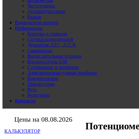
Вольтметры
Частотомеры
Аппаратура связи
Разное
Радиодетали почтой
Информация
Коротко о главном
Скупка радиодеталей
Демонтаж АТС, АТСК
Самописцы
Вычислительная техника
Конденсаторы КМ
Содержание в приборах
Электронновакуумные приборы
Конденсаторы
Транзисторы
Реле
Резисторы
Контакты
Цены на 08.08.2026
Потенциоме
КАЛЬКУЛЯТОР