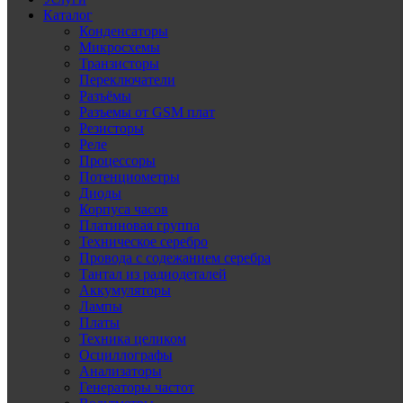
Каталог
Конденсаторы
Микросхемы
Транзисторы
Переключатели
Разъёмы
Разъемы от GSM плат
Резисторы
Реле
Процессоры
Потенциометры
Диоды
Корпуса часов
Платиновая группа
Техническое серебро
Провода с содежанием серебра
Тантал из радиодеталей
Аккумуляторы
Лампы
Платы
Техника целиком
Осциллографы
Анализаторы
Генераторы частот