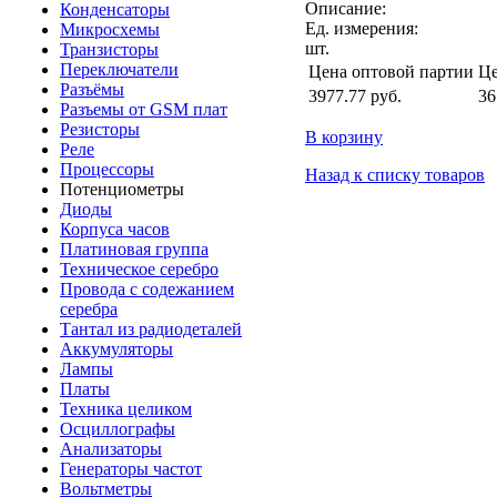
Описание:
Конденсаторы
Ед. измерения:
Микросхемы
шт.
Транзисторы
Переключатели
Цена оптовой партии
Це
Разъёмы
3977.77
руб.
36
Разъемы от GSM плат
Резисторы
В корзину
Реле
Процессоры
Назад к списку товаров
Потенциометры
Диоды
Корпуса часов
Платиновая группа
Техническое серебро
Провода с содежанием
серебра
Тантал из радиодеталей
Аккумуляторы
Лампы
Платы
Техника целиком
Осциллографы
Анализаторы
Генераторы частот
Вольтметры