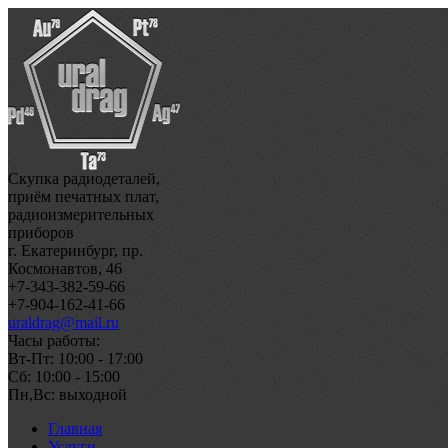
Скупка радиодеталей,
приём печатных плат,
радиоизмерительных
приборов
г. Екатеринбург, пр.
Космонавтов, 46
+7-343-382-59-66
+7-904-162-41-66
uraldrag@mail.ru
Часы работы:
Вт-Пт: 10:00 - 17:00
Сб: 10:00 - 15:00
Пн,Вс: выходной
Главная
Услуги