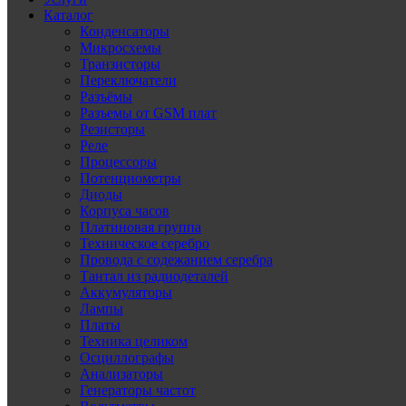
Каталог
Конденсаторы
Микросхемы
Транзисторы
Переключатели
Разъёмы
Разъемы от GSM плат
Резисторы
Реле
Процессоры
Потенциометры
Диоды
Корпуса часов
Платиновая группа
Техническое серебро
Провода с содежанием серебра
Тантал из радиодеталей
Аккумуляторы
Лампы
Платы
Техника целиком
Осциллографы
Анализаторы
Генераторы частот