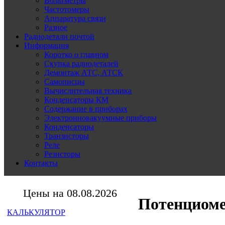
Вольтметры
Частотомеры
Аппаратура связи
Разное
Радиодетали почтой
Информация
Коротко о главном
Скупка радиодеталей
Демонтаж АТС, АТСК
Самописцы
Вычислительная техника
Конденсаторы КМ
Содержание в приборах
Электронновакуумные приборы
Конденсаторы
Транзисторы
Реле
Резисторы
Контакты
Цены на 08.08.2026
Потенциоме
КАЛЬКУЛЯТОР