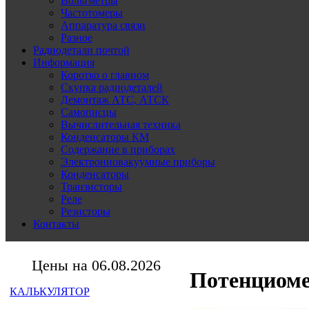
Вольтметры
Частотомеры
Аппаратура связи
Разное
Радиодетали почтой
Информация
Коротко о главном
Скупка радиодеталей
Демонтаж АТС, АТСК
Самописцы
Вычислительная техника
Конденсаторы КМ
Содержание в приборах
Электронновакуумные приборы
Конденсаторы
Транзисторы
Реле
Резисторы
Контакты
Цены на 06.08.2026
Потенциом
КАЛЬКУЛЯТОР