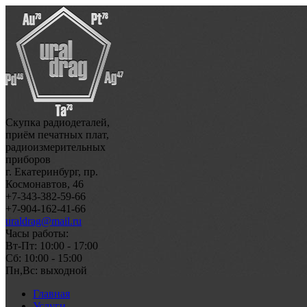
Скупка радиодеталей,
приём печатных плат,
радиоизмерительных
приборов
г. Екатеринбург, пр.
Космонавтов, 46
+7-343-382-59-66
+7-904-162-41-66
uraldrag@mail.ru
Часы работы:
Вт-Пт: 10:00 - 17:00
Сб: 10:00 - 15:00
Пн,Вс: выходной
Главная
Услуги