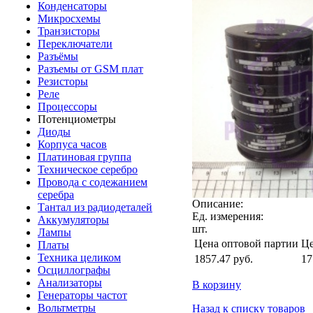
Конденсаторы
Микросхемы
Транзисторы
Переключатели
Разъёмы
Разъемы от GSM плат
Резисторы
Реле
Процессоры
Потенциометры
Диоды
Корпуса часов
Платиновая группа
Техническое серебро
Провода с содежанием
серебра
Описание:
Тантал из радиодеталей
Ед. измерения:
Аккумуляторы
шт.
Лампы
Цена оптовой партии
Це
Платы
Техника целиком
1857.47
руб.
17
Осциллографы
Анализаторы
В корзину
Генераторы частот
Вольтметры
Назад к списку товаров