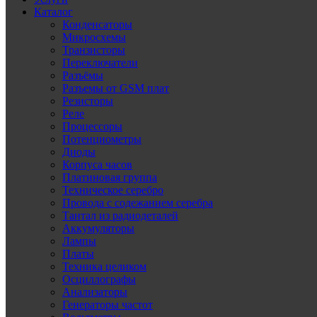
Каталог
Конденсаторы
Микросхемы
Транзисторы
Переключатели
Разъёмы
Разъемы от GSM плат
Резисторы
Реле
Процессоры
Потенциометры
Диоды
Корпуса часов
Платиновая группа
Техническое серебро
Провода с содежанием серебра
Тантал из радиодеталей
Аккумуляторы
Лампы
Платы
Техника целиком
Осциллографы
Анализаторы
Генераторы частот