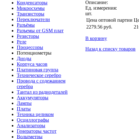
Описание:
Конденсаторы
Ед. измерения:
Микросхемы
шт.
Транзисторы
Переключатели
Цена оптовой партии
Це
Разъёмы
2279.56
руб.
21
Разъемы от GSM плат
Резисторы
В корзину
Реле
Процессоры
Назад к списку товаров
Потенциометры
Диоды
Корпуса часов
Платиновая группа
Техническое серебро
Провода с содежанием
серебра
Тантал из радиодеталей
Аккумуляторы
Лампы
Платы
Техника целиком
Осциллографы
Анализаторы
Генераторы частот
Вольтметры