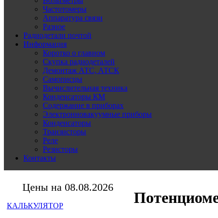
Вольтметры
Частотомеры
Аппаратура связи
Разное
Радиодетали почтой
Информация
Коротко о главном
Скупка радиодеталей
Демонтаж АТС, АТСК
Самописцы
Вычислительная техника
Конденсаторы КМ
Содержание в приборах
Электронновакуумные приборы
Конденсаторы
Транзисторы
Реле
Резисторы
Контакты
Цены на 08.08.2026
Потенциоме
КАЛЬКУЛЯТОР