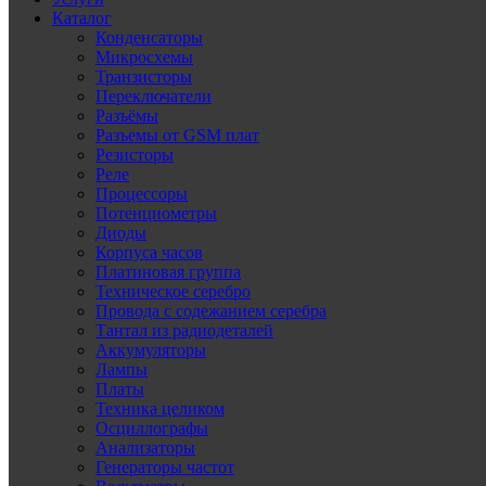
Каталог
Конденсаторы
Микросхемы
Транзисторы
Переключатели
Разъёмы
Разъемы от GSM плат
Резисторы
Реле
Процессоры
Потенциометры
Диоды
Корпуса часов
Платиновая группа
Техническое серебро
Провода с содежанием серебра
Тантал из радиодеталей
Аккумуляторы
Лампы
Платы
Техника целиком
Осциллографы
Анализаторы
Генераторы частот