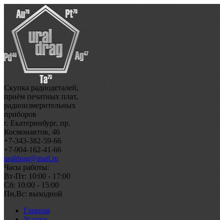
Скупка радиодеталей,
приём печатных плат,
радиоизмерительных
приборов
г. Екатеринбург, пр.
Космонавтов, 46
+7-343-382-59-66
+7-904-162-41-66
uraldrag@mail.ru
Часы работы:
Вт-Пт: 10:00 - 17:00
Сб: 10:00 - 15:00
Пн,Вс: выходной
Главная
Услуги