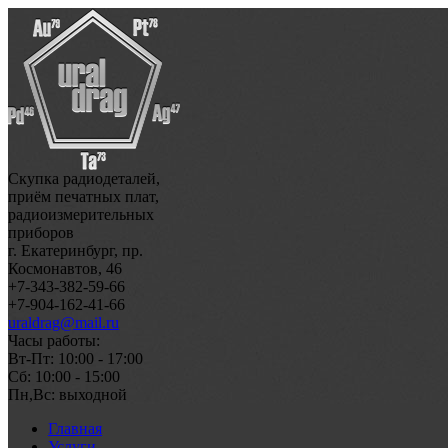
Скупка радиодеталей,
приём печатных плат,
радиоизмерительных
приборов
г. Екатеринбург, пр.
Космонавтов, 46
+7-343-382-59-66
+7-904-162-41-66
uraldrag@mail.ru
Часы работы:
Вт-Пт: 10:00 - 17:00
Сб: 10:00 - 15:00
Пн,Вс: выходной
Главная
Услуги