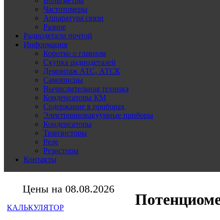
Вольтметры
Частотомеры
Аппаратура связи
Разное
Радиодетали почтой
Информация
Коротко о главном
Скупка радиодеталей
Демонтаж АТС, АТСК
Самописцы
Вычислительная техника
Конденсаторы КМ
Содержание в приборах
Электронновакуумные приборы
Конденсаторы
Транзисторы
Реле
Резисторы
Контакты
Цены на 08.08.2026
Потенциом
КАЛЬКУЛЯТОР