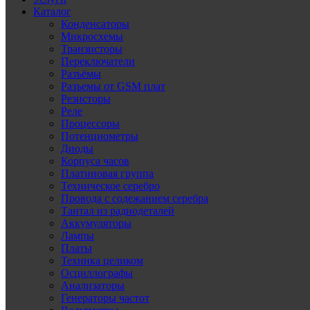
Каталог
Конденсаторы
Микросхемы
Транзисторы
Переключатели
Разъёмы
Разъемы от GSM плат
Резисторы
Реле
Процессоры
Потенциометры
Диоды
Корпуса часов
Платиновая группа
Техническое серебро
Провода с содежанием серебра
Тантал из радиодеталей
Аккумуляторы
Лампы
Платы
Техника целиком
Осциллографы
Анализаторы
Генераторы частот