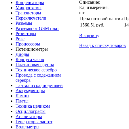
Описание:
Конденсаторы
Ед. измерения:
Микросхемы
шт.
Транзисторы
Переключатели
Цена оптовой партии
Це
Разъёмы
1560.51
руб.
14
Разъемы от GSM плат
Резисторы
В корзину
Реле
Процессоры
Назад к списку товаров
Потенциометры
Диоды
Корпуса часов
Платиновая группа
Техническое серебро
Провода с содежанием
серебра
Тантал из радиодеталей
Аккумуляторы
Лампы
Платы
Техника целиком
Осциллографы
Анализаторы
Генераторы частот
Вольтметры