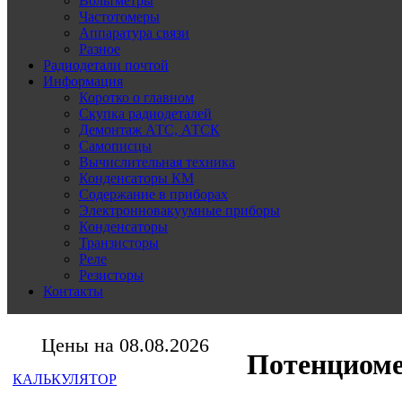
Вольтметры
Частотомеры
Аппаратура связи
Разное
Радиодетали почтой
Информация
Коротко о главном
Скупка радиодеталей
Демонтаж АТС, АТСК
Самописцы
Вычислительная техника
Конденсаторы КМ
Содержание в приборах
Электронновакуумные приборы
Конденсаторы
Транзисторы
Реле
Резисторы
Контакты
Цены на 08.08.2026
Потенциоме
КАЛЬКУЛЯТОР