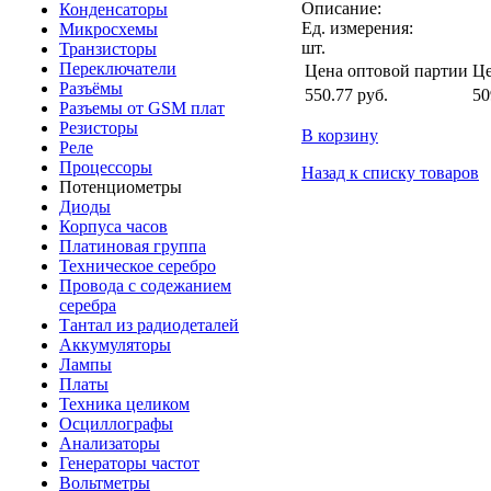
Описание:
Конденсаторы
Ед. измерения:
Микросхемы
шт.
Транзисторы
Переключатели
Цена оптовой партии
Це
Разъёмы
550.77
руб.
50
Разъемы от GSM плат
Резисторы
В корзину
Реле
Процессоры
Назад к списку товаров
Потенциометры
Диоды
Корпуса часов
Платиновая группа
Техническое серебро
Провода с содежанием
серебра
Тантал из радиодеталей
Аккумуляторы
Лампы
Платы
Техника целиком
Осциллографы
Анализаторы
Генераторы частот
Вольтметры