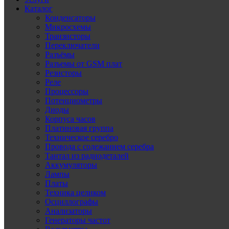
Каталог
Конденсаторы
Микросхемы
Транзисторы
Переключатели
Разъёмы
Разъемы от GSM плат
Резисторы
Реле
Процессоры
Потенциометры
Диоды
Корпуса часов
Платиновая группа
Техническое серебро
Провода с содежанием серебра
Тантал из радиодеталей
Аккумуляторы
Лампы
Платы
Техника целиком
Осциллографы
Анализаторы
Генераторы частот