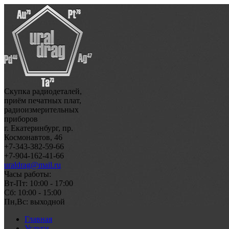
Скупка радиодеталей,
приём печатных плат,
радиоизмерительных
приборов
г. Екатеринбург, пр.
Космонавтов, 46
+7-343-382-59-66
+7-904-162-41-66
uraldrag@mail.ru
Часы работы:
Вт-Пт: 10:00 - 17:00
Сб: 10:00 - 15:00
Пн,Вс: выходной
Главная
Услуги