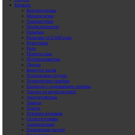
Каталог
Конденсаторы
Микросхемы
Транзисторы
Переключатели
Разъёмы
Разъемы от GSM плат
Резисторы
Реле
Процессоры
Потенциометры
Диоды
Корпуса часов
Платиновая группа
Техническое серебро
Провода с содежанием серебра
Тантал из радиодеталей
Аккумуляторы
Лампы
Платы
Техника целиком
Осциллографы
Анализаторы
Генераторы частот