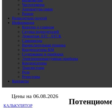
Вольтметры
Частотомеры
Аппаратура связи
Разное
Радиодетали почтой
Информация
Коротко о главном
Скупка радиодеталей
Демонтаж АТС, АТСК
Самописцы
Вычислительная техника
Конденсаторы КМ
Содержание в приборах
Электронновакуумные приборы
Конденсаторы
Транзисторы
Реле
Резисторы
Контакты
Цены на 06.08.2026
Потенциоме
КАЛЬКУЛЯТОР