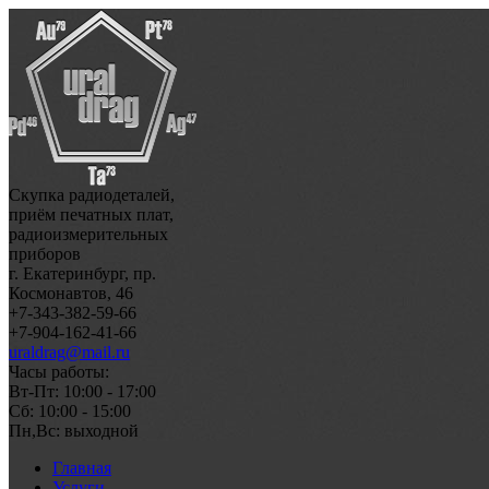
Скупка радиодеталей,
приём печатных плат,
радиоизмерительных
приборов
г. Екатеринбург, пр.
Космонавтов, 46
+7-343-382-59-66
+7-904-162-41-66
uraldrag@mail.ru
Часы работы:
Вт-Пт: 10:00 - 17:00
Сб: 10:00 - 15:00
Пн,Вс: выходной
Главная
Услуги