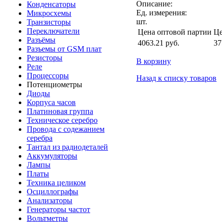
Описание:
Конденсаторы
Ед. измерения:
Микросхемы
шт.
Транзисторы
Переключатели
Цена оптовой партии
Це
Разъёмы
4063.21
руб.
37
Разъемы от GSM плат
Резисторы
В корзину
Реле
Процессоры
Назад к списку товаров
Потенциометры
Диоды
Корпуса часов
Платиновая группа
Техническое серебро
Провода с содежанием
серебра
Тантал из радиодеталей
Аккумуляторы
Лампы
Платы
Техника целиком
Осциллографы
Анализаторы
Генераторы частот
Вольтметры