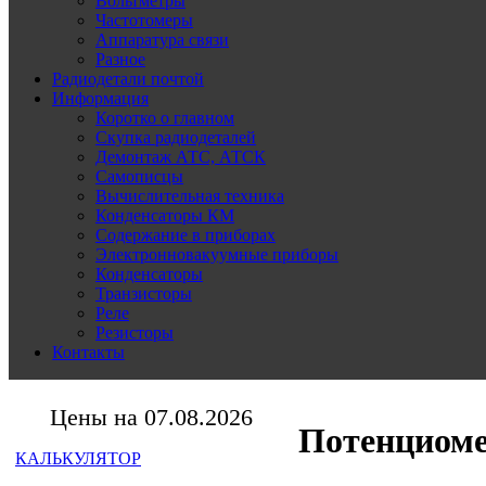
Вольтметры
Частотомеры
Аппаратура связи
Разное
Радиодетали почтой
Информация
Коротко о главном
Скупка радиодеталей
Демонтаж АТС, АТСК
Самописцы
Вычислительная техника
Конденсаторы КМ
Содержание в приборах
Электронновакуумные приборы
Конденсаторы
Транзисторы
Реле
Резисторы
Контакты
Цены на 07.08.2026
Потенциом
КАЛЬКУЛЯТОР