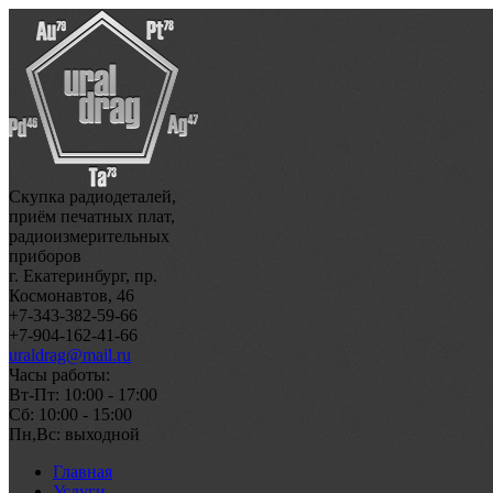
Скупка радиодеталей,
приём печатных плат,
радиоизмерительных
приборов
г. Екатеринбург, пр.
Космонавтов, 46
+7-343-382-59-66
+7-904-162-41-66
uraldrag@mail.ru
Часы работы:
Вт-Пт: 10:00 - 17:00
Сб: 10:00 - 15:00
Пн,Вс: выходной
Главная
Услуги