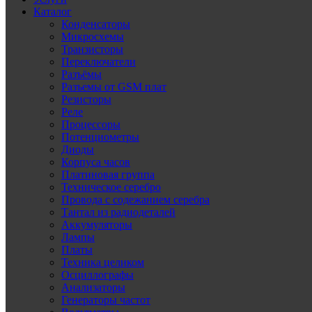
Каталог
Конденсаторы
Микросхемы
Транзисторы
Переключатели
Разъёмы
Разъемы от GSM плат
Резисторы
Реле
Процессоры
Потенциометры
Диоды
Корпуса часов
Платиновая группа
Техническое серебро
Провода с содежанием серебра
Тантал из радиодеталей
Аккумуляторы
Лампы
Платы
Техника целиком
Осциллографы
Анализаторы
Генераторы частот