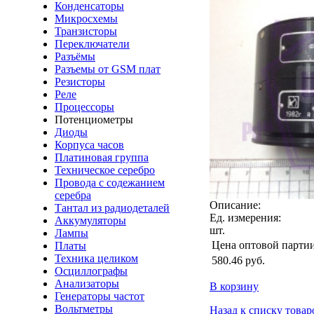
Конденсаторы
Микросхемы
Транзисторы
Переключатели
Разъёмы
Разъемы от GSM плат
Резисторы
Реле
Процессоры
Потенциометры
Диоды
Корпуса часов
Платиновая группа
Техническое серебро
Провода с содежанием
серебра
Описание:
Тантал из радиодеталей
Ед. измерения:
Аккумуляторы
шт.
Лампы
Цена оптовой парти
Платы
Техника целиком
580.46
руб.
Осциллографы
Анализаторы
В корзину
Генераторы частот
Вольтметры
Назад к списку товар