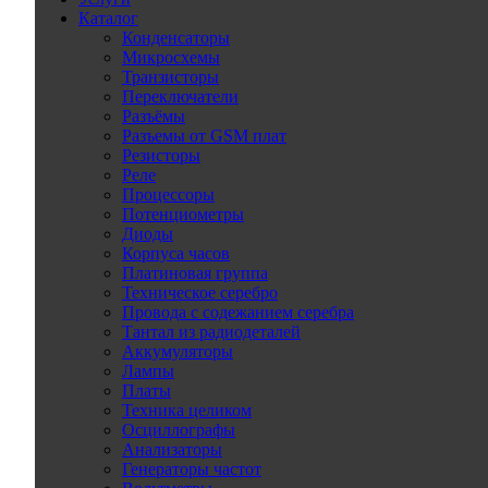
Каталог
Конденсаторы
Микросхемы
Транзисторы
Переключатели
Разъёмы
Разъемы от GSM плат
Резисторы
Реле
Процессоры
Потенциометры
Диоды
Корпуса часов
Платиновая группа
Техническое серебро
Провода с содежанием серебра
Тантал из радиодеталей
Аккумуляторы
Лампы
Платы
Техника целиком
Осциллографы
Анализаторы
Генераторы частот