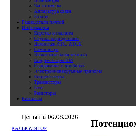
Вольтметры
Частотомеры
Аппаратура связи
Разное
Радиодетали почтой
Информация
Коротко о главном
Скупка радиодеталей
Демонтаж АТС, АТСК
Самописцы
Вычислительная техника
Конденсаторы КМ
Содержание в приборах
Электронновакуумные приборы
Конденсаторы
Транзисторы
Реле
Резисторы
Контакты
Цены на 06.08.2026
Потенцио
КАЛЬКУЛЯТОР