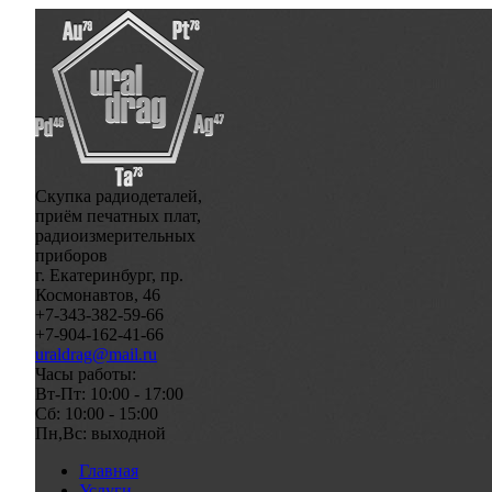
Скупка радиодеталей,
приём печатных плат,
радиоизмерительных
приборов
г. Екатеринбург, пр.
Космонавтов, 46
+7-343-382-59-66
+7-904-162-41-66
uraldrag@mail.ru
Часы работы:
Вт-Пт: 10:00 - 17:00
Сб: 10:00 - 15:00
Пн,Вс: выходной
Главная
Услуги