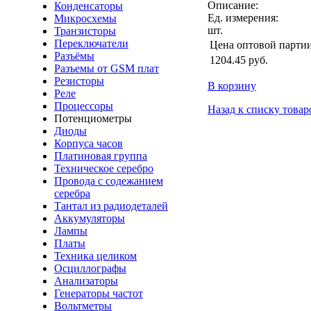
Описание:
Конденсаторы
Ед. измерения:
Микросхемы
шт.
Транзисторы
Переключатели
Цена оптовой парти
Разъёмы
1204.45
руб.
Разъемы от GSM плат
Резисторы
В корзину
Реле
Процессоры
Назад к списку товар
Потенциометры
Диоды
Корпуса часов
Платиновая группа
Техническое серебро
Провода с содежанием
серебра
Тантал из радиодеталей
Аккумуляторы
Лампы
Платы
Техника целиком
Осциллографы
Анализаторы
Генераторы частот
Вольтметры