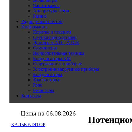
Вольтметры
Частотомеры
Аппаратура связи
Разное
Радиодетали почтой
Информация
Коротко о главном
Скупка радиодеталей
Демонтаж АТС, АТСК
Самописцы
Вычислительная техника
Конденсаторы КМ
Содержание в приборах
Электронновакуумные приборы
Конденсаторы
Транзисторы
Реле
Резисторы
Контакты
Цены на 06.08.2026
Потенцио
КАЛЬКУЛЯТОР