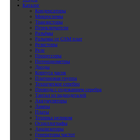
Каталог
Конденсаторы
Микросхемы
Транзисторы
Переключатели
Разъёмы
Разъемы от GSM плат
Резисторы
Реле
Процессоры
Потенциометры
Диоды
Корпуса часов
Платиновая группа
Техническое серебро
Провода с содежанием серебра
Тантал из радиодеталей
Аккумуляторы
Лампы
Платы
Техника целиком
Осциллографы
Анализаторы
Генераторы частот