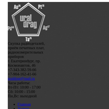
Скупка радиодеталей,
приём печатных плат,
радиоизмерительных
приборов
г. Екатеринбург, пр.
Космонавтов, 46
+7-343-382-59-66
+7-904-162-41-66
uraldrag@mail.ru
Часы работы:
Вт-Пт: 10:00 - 17:00
Сб: 10:00 - 15:00
Пн,Вс: выходной
Главная
Услуги