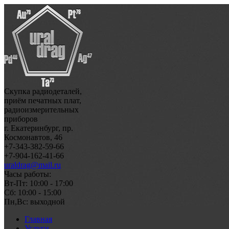
Скупка радиодеталей,
приём печатных плат,
радиоизмерительных
приборов
г. Екатеринбург, пр.
Космонавтов, 46
+7-343-382-59-66
+7-904-162-41-66
uraldrag@mail.ru
Часы работы:
Вт-Пт: 10:00 - 17:00
Сб: 10:00 - 15:00
Пн,Вс: выходной
Главная
Услуги