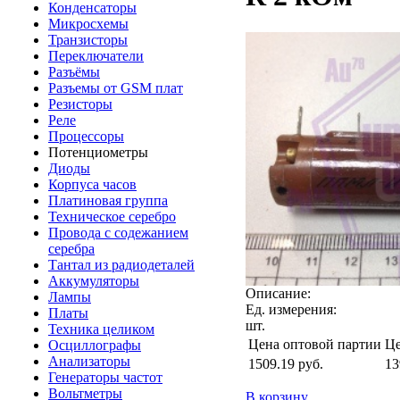
Конденсаторы
Микросхемы
Транзисторы
Переключатели
Разъёмы
Разъемы от GSM плат
Резисторы
Реле
Процессоры
Потенциометры
Диоды
Корпуса часов
Платиновая группа
Техническое серебро
Провода с содежанием
серебра
Тантал из радиодеталей
Аккумуляторы
Описание:
Лампы
Ед. измерения:
Платы
шт.
Техника целиком
Цена оптовой партии
Це
Осциллографы
Анализаторы
1509.19
руб.
13
Генераторы частот
Вольтметры
В корзину