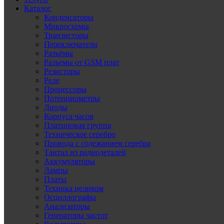
Каталог
Конденсаторы
Микросхемы
Транзисторы
Переключатели
Разъёмы
Разъемы от GSM плат
Резисторы
Реле
Процессоры
Потенциометры
Диоды
Корпуса часов
Платиновая группа
Техническое серебро
Провода с содежанием серебра
Тантал из радиодеталей
Аккумуляторы
Лампы
Платы
Техника целиком
Осциллографы
Анализаторы
Генераторы частот