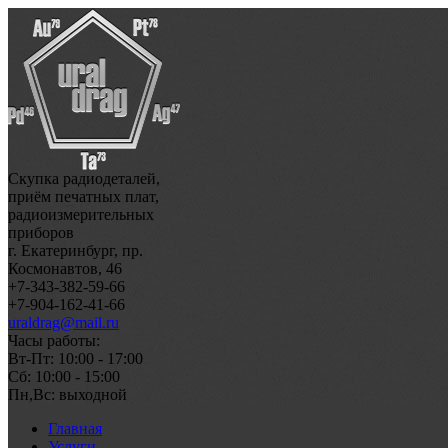
Скупка радиодеталей,
приём печатных плат,
радиоизмерительных
приборов
г. Екатеринбург, пр.
Космонавтов, 46
+7-343-382-59-66
+7-904-162-41-66
uraldrag@mail.ru
Часы работы:
Вт-Пт: 10:00 - 17:00
Сб: 10:00 - 15:00
Пн,Вс: выходной
Главная
Услуги