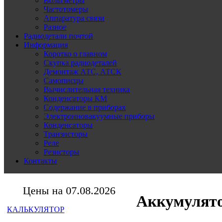
Вольтметры
Частотомеры
Аппаратура связи
Разное
Радиодетали почтой
Информация
Коротко о главном
Скупка радиодеталей
Демонтаж АТС, АТСК
Самописцы
Вычислительная техника
Конденсаторы КМ
Содержание в приборах
Электронновакуумные приборы
Конденсаторы
Транзисторы
Реле
Резисторы
Контакты
Цены на 07.08.2026
Аккумулят
КАЛЬКУЛЯТОР