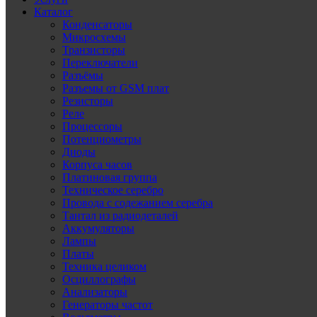
Каталог
Конденсаторы
Микросхемы
Транзисторы
Переключатели
Разъёмы
Разъемы от GSM плат
Резисторы
Реле
Процессоры
Потенциометры
Диоды
Корпуса часов
Платиновая группа
Техническое серебро
Провода с содежанием серебра
Тантал из радиодеталей
Аккумуляторы
Лампы
Платы
Техника целиком
Осциллографы
Анализаторы
Генераторы частот