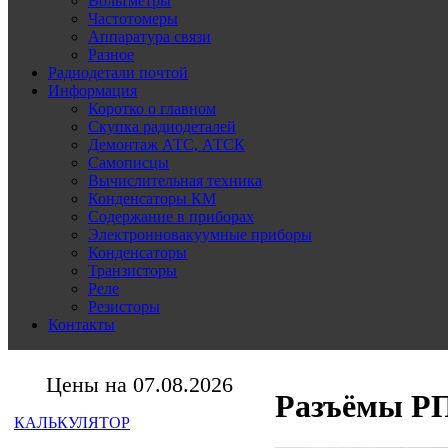
Вольтметры
Частотомеры
Аппаратура связи
Разное
Радиодетали почтой
Информация
Коротко о главном
Скупка радиодеталей
Демонтаж АТС, АТСК
Самописцы
Вычислительная техника
Конденсаторы КМ
Содержание в приборах
Электронновакуумные приборы
Конденсаторы
Транзисторы
Реле
Резисторы
Контакты
Цены на 07.08.2026
Разъёмы РП
КАЛЬКУЛЯТОР