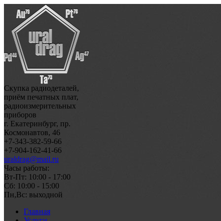
Скупка радиодеталей,
приём печатных плат,
радиоизмерительных
приборов
г. Екатеринбург, пр.
Космонавтов, 46
+7-343-382-59-66
+7-904-162-41-66
uraldrag@mail.ru
Часы работы:
Вт-Пт: 10:00 - 17:00
Сб: 10:00 - 15:00
Пн,Вс: выходной
Главная
Услуги