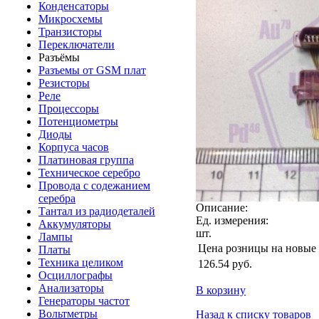
Конденсаторы
Микросхемы
Транзисторы
Переключатели
Разъёмы
Разъемы от GSM плат
Резисторы
Реле
Процессоры
Потенциометры
Диоды
Корпуса часов
Платиновая группа
Техническое серебро
Провода с содежанием
серебра
Описание:
Тантал из радиодеталей
Ед. измерения:
Аккумуляторы
шт.
Лампы
Цена розницы на новые
Платы
Техника целиком
126.54
руб.
Осциллографы
Анализаторы
В корзину
Генераторы частот
Вольтметры
Назад к списку товаров