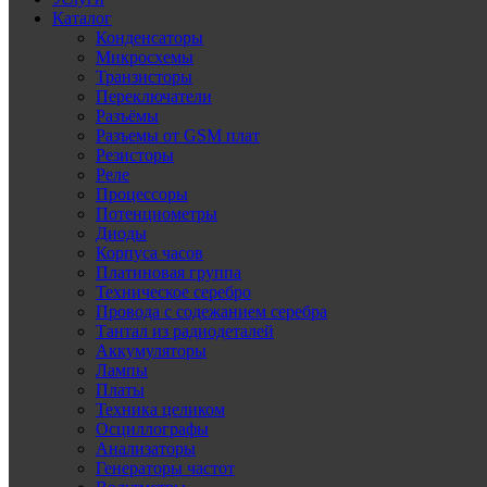
Каталог
Конденсаторы
Микросхемы
Транзисторы
Переключатели
Разъёмы
Разъемы от GSM плат
Резисторы
Реле
Процессоры
Потенциометры
Диоды
Корпуса часов
Платиновая группа
Техническое серебро
Провода с содежанием серебра
Тантал из радиодеталей
Аккумуляторы
Лампы
Платы
Техника целиком
Осциллографы
Анализаторы
Генераторы частот