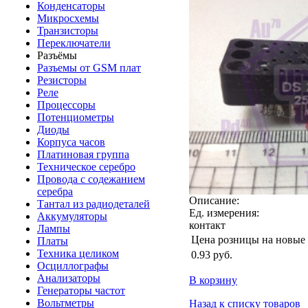
Конденсаторы
Микросхемы
Транзисторы
Переключатели
Разъёмы
Разъемы от GSM плат
Резисторы
Реле
Процессоры
Потенциометры
Диоды
Корпуса часов
Платиновая группа
Техническое серебро
Провода с содежанием
серебра
Описание:
Тантал из радиодеталей
Ед. измерения:
Аккумуляторы
контакт
Лампы
Цена розницы на новые
Платы
Техника целиком
0.93
руб.
Осциллографы
Анализаторы
В корзину
Генераторы частот
Вольтметры
Назад к списку товаров