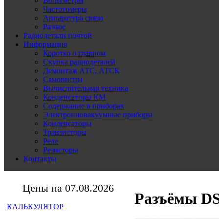
Вольтметры
Частотомеры
Аппаратура связи
Разное
Радиодетали почтой
Информация
Коротко о главном
Скупка радиодеталей
Демонтаж АТС, АТСК
Самописцы
Вычислительная техника
Конденсаторы КМ
Содержание в приборах
Электронновакуумные приборы
Конденсаторы
Транзисторы
Реле
Резисторы
Контакты
Цены на 07.08.2026
Разъёмы DS
КАЛЬКУЛЯТОР