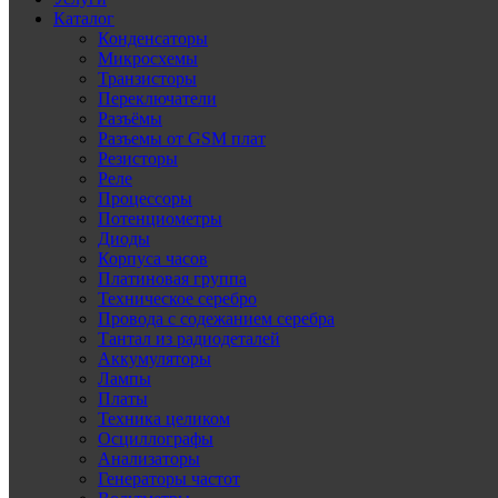
Каталог
Конденсаторы
Микросхемы
Транзисторы
Переключатели
Разъёмы
Разъемы от GSM плат
Резисторы
Реле
Процессоры
Потенциометры
Диоды
Корпуса часов
Платиновая группа
Техническое серебро
Провода с содежанием серебра
Тантал из радиодеталей
Аккумуляторы
Лампы
Платы
Техника целиком
Осциллографы
Анализаторы
Генераторы частот