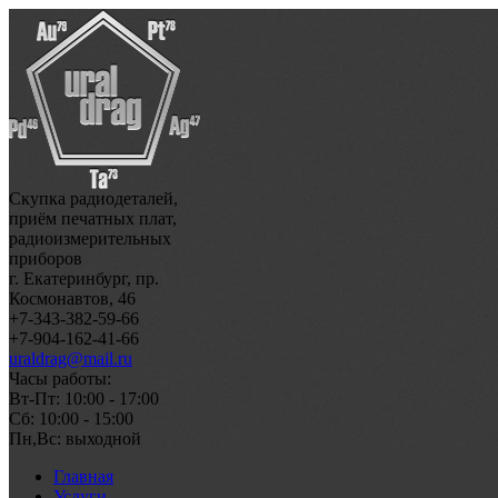
Скупка радиодеталей,
приём печатных плат,
радиоизмерительных
приборов
г. Екатеринбург, пр.
Космонавтов, 46
+7-343-382-59-66
+7-904-162-41-66
uraldrag@mail.ru
Часы работы:
Вт-Пт: 10:00 - 17:00
Сб: 10:00 - 15:00
Пн,Вс: выходной
Главная
Услуги