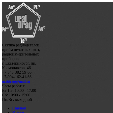
Скупка радиодеталей,
приём печатных плат,
радиоизмерительных
приборов
г. Екатеринбург, пр.
Космонавтов, 46
+7-343-382-59-66
+7-904-162-41-66
uraldrag@mail.ru
Часы работы:
Вт-Пт: 10:00 - 17:00
Сб: 10:00 - 15:00
Пн,Вс: выходной
Главная
Услуги