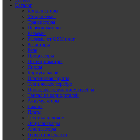
Каталог
Конденсаторы
Микросхемы
Транзисторы
Переключатели
Разъёмы
Разъемы от GSM плат
Резисторы
Реле
Процессоры
Потенциометры
Диоды
Корпуса часов
Платиновая группа
Техническое серебро
Провода с содежанием серебра
Тантал из радиодеталей
Аккумуляторы
Лампы
Платы
Техника целиком
Осциллографы
Анализаторы
Генераторы частот