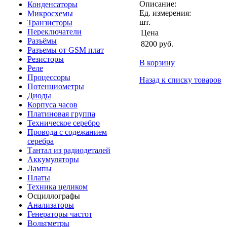
Описание:
Конденсаторы
Ед. измерения:
Микросхемы
шт.
Транзисторы
Переключатели
Цена
Разъёмы
8200
руб.
Разъемы от GSM плат
Резисторы
В корзину
Реле
Процессоры
Назад к списку товаров
Потенциометры
Диоды
Корпуса часов
Платиновая группа
Техническое серебро
Провода с содежанием
серебра
Тантал из радиодеталей
Аккумуляторы
Лампы
Платы
Техника целиком
Осциллографы
Анализаторы
Генераторы частот
Вольтметры