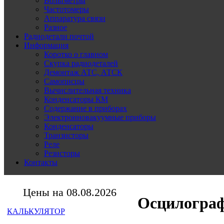
Вольтметры
Частотомеры
Аппаратура связи
Разное
Радиодетали почтой
Информация
Коротко о главном
Скупка радиодеталей
Демонтаж АТС, АТСК
Самописцы
Вычислительная техника
Конденсаторы КМ
Содержание в приборах
Электронновакуумные приборы
Конденсаторы
Транзисторы
Реле
Резисторы
Контакты
Цены на 08.08.2026
Осцилограф
КАЛЬКУЛЯТОР