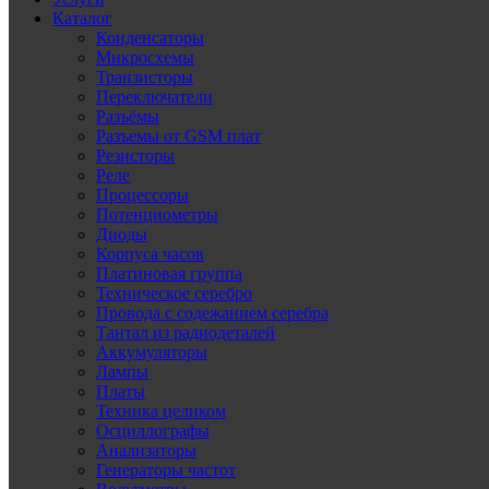
Каталог
Конденсаторы
Микросхемы
Транзисторы
Переключатели
Разъёмы
Разъемы от GSM плат
Резисторы
Реле
Процессоры
Потенциометры
Диоды
Корпуса часов
Платиновая группа
Техническое серебро
Провода с содежанием серебра
Тантал из радиодеталей
Аккумуляторы
Лампы
Платы
Техника целиком
Осциллографы
Анализаторы
Генераторы частот