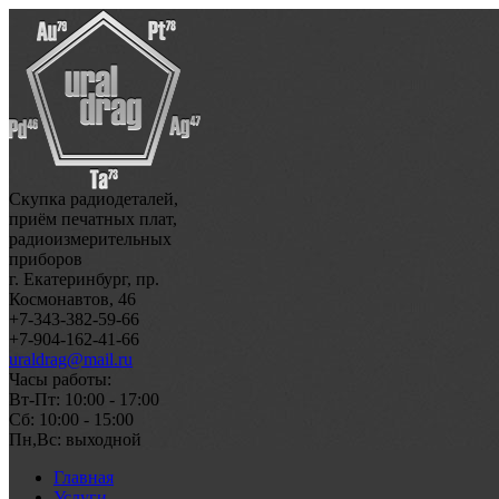
Скупка радиодеталей,
приём печатных плат,
радиоизмерительных
приборов
г. Екатеринбург, пр.
Космонавтов, 46
+7-343-382-59-66
+7-904-162-41-66
uraldrag@mail.ru
Часы работы:
Вт-Пт: 10:00 - 17:00
Сб: 10:00 - 15:00
Пн,Вс: выходной
Главная
Услуги