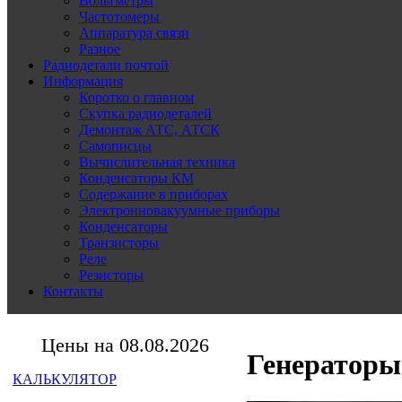
Вольтметры
Частотомеры
Аппаратура связи
Разное
Радиодетали почтой
Информация
Коротко о главном
Скупка радиодеталей
Демонтаж АТС, АТСК
Самописцы
Вычислительная техника
Конденсаторы КМ
Содержание в приборах
Электронновакуумные приборы
Конденсаторы
Транзисторы
Реле
Резисторы
Контакты
Цены на 08.08.2026
Генераторы
КАЛЬКУЛЯТОР