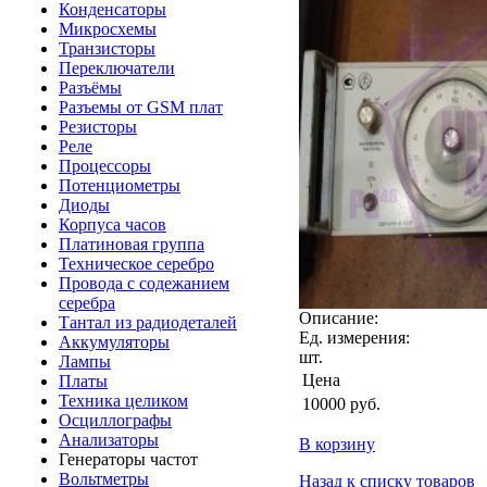
Конденсаторы
Микросхемы
Транзисторы
Переключатели
Разъёмы
Разъемы от GSM плат
Резисторы
Реле
Процессоры
Потенциометры
Диоды
Корпуса часов
Платиновая группа
Техническое серебро
Провода с содежанием
серебра
Описание:
Тантал из радиодеталей
Ед. измерения:
Аккумуляторы
шт.
Лампы
Цена
Платы
Техника целиком
10000
руб.
Осциллографы
Анализаторы
В корзину
Генераторы частот
Вольтметры
Назад к списку товаров