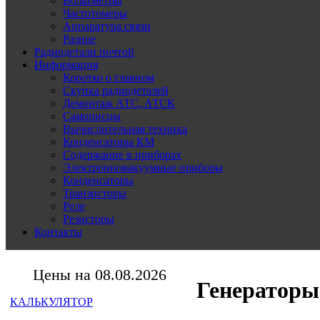
Вольтметры
Частотомеры
Аппаратура связи
Разное
Радиодетали почтой
Информация
Коротко о главном
Скупка радиодеталей
Демонтаж АТС, АТСК
Самописцы
Вычислительная техника
Конденсаторы КМ
Содержание в приборах
Электронновакуумные приборы
Конденсаторы
Транзисторы
Реле
Резисторы
Контакты
Цены на 08.08.2026
Генераторы
КАЛЬКУЛЯТОР