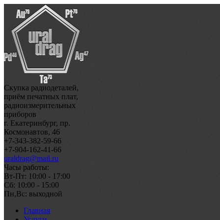
Скупка радиодеталей,
приём печатных плат,
радиоизмерительных
приборов
г. Екатеринбург, пр.
Космонавтов, 46
+7-343-382-59-66
+7-904-162-41-66
uraldrag@mail.ru
Часы работы:
Вт-Пт: 10:00 - 17:00
Сб: 10:00 - 15:00
Пн,Вс: выходной
Главная
Услуги