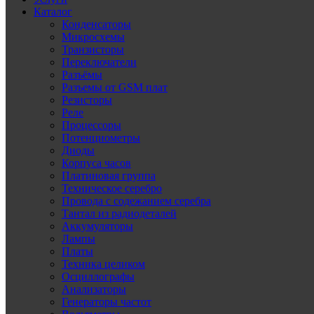
Каталог
Конденсаторы
Микросхемы
Транзисторы
Переключатели
Разъёмы
Разъемы от GSM плат
Резисторы
Реле
Процессоры
Потенциометры
Диоды
Корпуса часов
Платиновая группа
Техническое серебро
Провода с содежанием серебра
Тантал из радиодеталей
Аккумуляторы
Лампы
Платы
Техника целиком
Осциллографы
Анализаторы
Генераторы частот