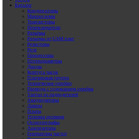
Каталог
Конденсаторы
Микросхемы
Транзисторы
Переключатели
Разъёмы
Разъемы от GSM плат
Резисторы
Реле
Процессоры
Потенциометры
Диоды
Корпуса часов
Платиновая группа
Техническое серебро
Провода с содежанием серебра
Тантал из радиодеталей
Аккумуляторы
Лампы
Платы
Техника целиком
Осциллографы
Анализаторы
Генераторы частот