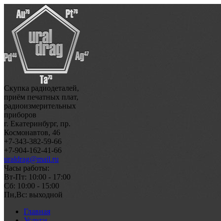
Скупка радиодеталей,
приём печатных плат,
радиоизмерительных
приборов
г. Екатеринбург, пр.
Космонавтов, 46
+7-343-382-59-66
+7-904-162-41-66
uraldrag@mail.ru
Часы работы:
Вт-Пт: 10:00 - 17:00
Сб: 10:00 - 15:00
Пн,Вс: выходной
Главная
Услуги