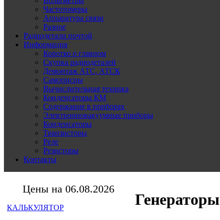
Вольтметры
Частотомеры
Аппаратура связи
Разное
Радиодетали почтой
Информация
Коротко о главном
Скупка радиодеталей
Демонтаж АТС, АТСК
Самописцы
Вычислительная техника
Конденсаторы КМ
Содержание в приборах
Электронновакуумные приборы
Конденсаторы
Транзисторы
Реле
Резисторы
Контакты
Цены на 06.08.2026
Генераторы
КАЛЬКУЛЯТОР