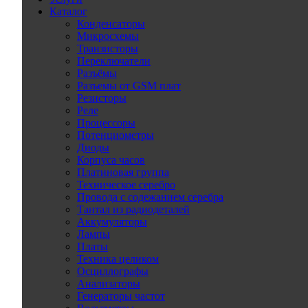
Каталог
Конденсаторы
Микросхемы
Транзисторы
Переключатели
Разъёмы
Разъемы от GSM плат
Резисторы
Реле
Процессоры
Потенциометры
Диоды
Корпуса часов
Платиновая группа
Техническое серебро
Провода с содежанием серебра
Тантал из радиодеталей
Аккумуляторы
Лампы
Платы
Техника целиком
Осциллографы
Анализаторы
Генераторы частот