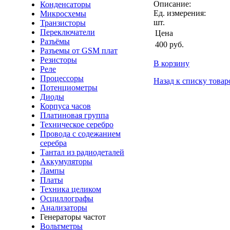
Описание:
Конденсаторы
Ед. измерения:
Микросхемы
шт.
Транзисторы
Переключатели
Цена
Разъёмы
400
руб.
Разъемы от GSM плат
Резисторы
В корзину
Реле
Процессоры
Назад к списку товар
Потенциометры
Диоды
Корпуса часов
Платиновая группа
Техническое серебро
Провода с содежанием
серебра
Тантал из радиодеталей
Аккумуляторы
Лампы
Платы
Техника целиком
Осциллографы
Анализаторы
Генераторы частот
Вольтметры