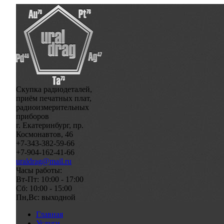
Скупка радиодеталей,
приём печатных плат,
радиоизмерительных
приборов
г. Екатеринбург, пр.
Космонавтов, 46
+7-343-382-59-66
+7-904-162-41-66
uraldrag@mail.ru
Часы работы:
Вт-Пт: 10:00 - 17:00
Сб: 10:00 - 15:00
Пн,Вс: выходной
Главная
Услуги