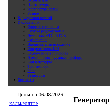
Вольтметры
Частотомеры
Аппаратура связи
Разное
Радиодетали почтой
Информация
Коротко о главном
Скупка радиодеталей
Демонтаж АТС, АТСК
Самописцы
Вычислительная техника
Конденсаторы КМ
Содержание в приборах
Электронновакуумные приборы
Конденсаторы
Транзисторы
Реле
Резисторы
Контакты
Цены на 06.08.2026
Генератор
КАЛЬКУЛЯТОР