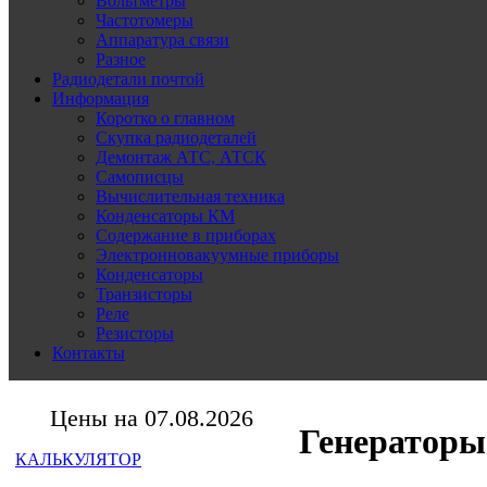
Вольтметры
Частотомеры
Аппаратура связи
Разное
Радиодетали почтой
Информация
Коротко о главном
Скупка радиодеталей
Демонтаж АТС, АТСК
Самописцы
Вычислительная техника
Конденсаторы КМ
Содержание в приборах
Электронновакуумные приборы
Конденсаторы
Транзисторы
Реле
Резисторы
Контакты
Цены на 07.08.2026
Генераторы
КАЛЬКУЛЯТОР