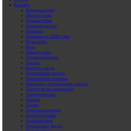
Каталог
Конденсаторы
Микросхемы
Транзисторы
Переключатели
Разъёмы
Разъемы от GSM плат
Резисторы
Реле
Процессоры
Потенциометры
Диоды
Корпуса часов
Платиновая группа
Техническое серебро
Провода с содежанием серебра
Тантал из радиодеталей
Аккумуляторы
Лампы
Платы
Техника целиком
Осциллографы
Анализаторы
Генераторы частот