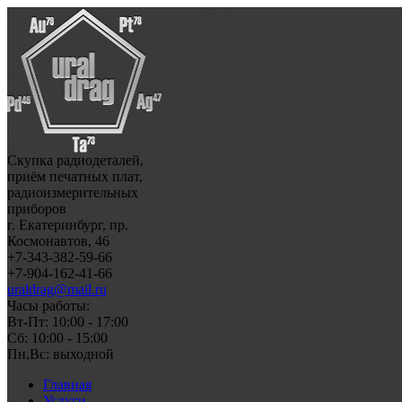
Скупка радиодеталей,
приём печатных плат,
радиоизмерительных
приборов
г. Екатеринбург, пр.
Космонавтов, 46
+7-343-382-59-66
+7-904-162-41-66
uraldrag@mail.ru
Часы работы:
Вт-Пт: 10:00 - 17:00
Сб: 10:00 - 15:00
Пн,Вс: выходной
Главная
Услуги