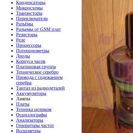
Конденсаторы
Микросхемы
Транзисторы
Переключатели
Разъёмы
Разъемы от GSM плат
Резисторы
Реле
Процессоры
Потенциометры
Диоды
Корпуса часов
Платиновая группа
Техническое серебро
Провода с содежанием
серебра
Тантал из радиодеталей
Аккумуляторы
Лампы
Платы
Техника целиком
Осциллографы
Анализаторы
Генераторы частот
Вольтметры