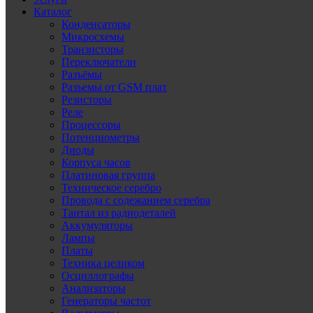
Каталог
Конденсаторы
Микросхемы
Транзисторы
Переключатели
Разъёмы
Разъемы от GSM плат
Резисторы
Реле
Процессоры
Потенциометры
Диоды
Корпуса часов
Платиновая группа
Техническое серебро
Провода с содежанием серебра
Тантал из радиодеталей
Аккумуляторы
Лампы
Платы
Техника целиком
Осциллографы
Анализаторы
Генераторы частот