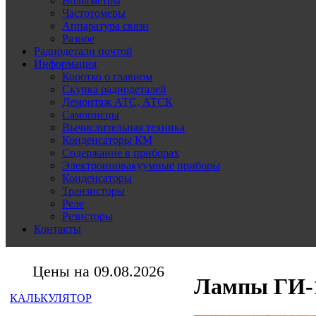
Вольтметры
Частотомеры
Аппаратура связи
Разное
Радиодетали почтой
Информация
Коротко о главном
Скупка радиодеталей
Демонтаж АТС, АТСК
Самописцы
Вычислительная техника
Конденсаторы КМ
Содержание в приборах
Электронновакуумные приборы
Конденсаторы
Транзисторы
Реле
Резисторы
Контакты
Цены на 09.08.2026
Лампы ГИ-
КАЛЬКУЛЯТОР