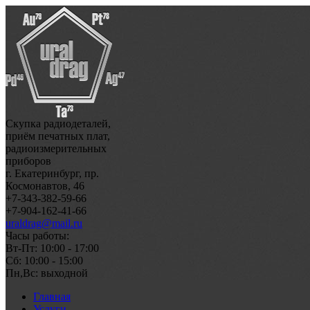
Скупка радиодеталей,
приём печатных плат,
радиоизмерительных
приборов
г. Екатеринбург, пр.
Космонавтов, 46
+7-343-382-59-66
+7-904-162-41-66
uraldrag@mail.ru
Часы работы:
Вт-Пт: 10:00 - 17:00
Сб: 10:00 - 15:00
Пн,Вс: выходной
Главная
Услуги