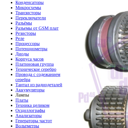
Конденсаторы
Микросхемы
Транзисторы
Переключатели
Разъёмы
Разъемы от GSM плат
Резисторы
Реле
Процессоры
Потенциометры
Диоды
Корпуса часов
Платиновая группа
Техническое серебро
Провода с содежанием
серебра
Тантал из радиодеталей
Аккумуляторы
Лампы
Платы
Техника целиком
Осциллографы
Анализаторы
Генераторы частот
Вольтметры