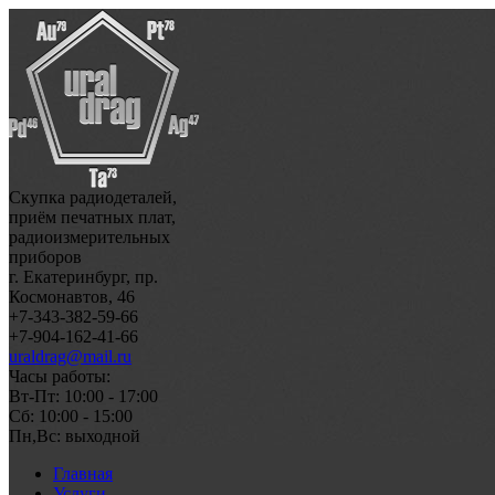
Скупка радиодеталей,
приём печатных плат,
радиоизмерительных
приборов
г. Екатеринбург, пр.
Космонавтов, 46
+7-343-382-59-66
+7-904-162-41-66
uraldrag@mail.ru
Часы работы:
Вт-Пт: 10:00 - 17:00
Сб: 10:00 - 15:00
Пн,Вс: выходной
Главная
Услуги