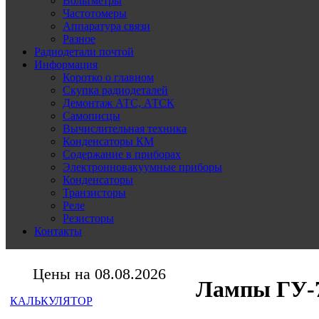
Вольтметры
Частотомеры
Аппаратура связи
Разное
Радиодетали почтой
Информация
Коротко о главном
Скупка радиодеталей
Демонтаж АТС, АТСК
Самописцы
Вычислительная техника
Конденсаторы КМ
Содержание в приборах
Электронновакуумные приборы
Конденсаторы
Транзисторы
Реле
Резисторы
Контакты
Цены на 08.08.2026
Лампы ГУ-
КАЛЬКУЛЯТОР