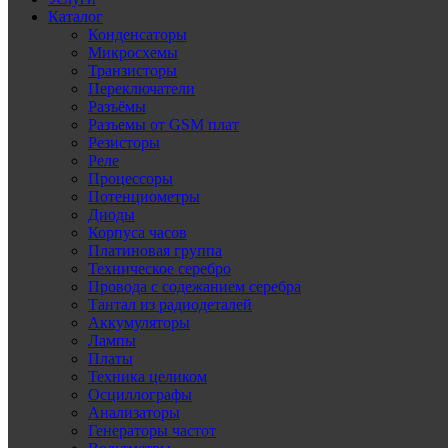
Каталог
Конденсаторы
Микросхемы
Транзисторы
Переключатели
Разъёмы
Разъемы от GSM плат
Резисторы
Реле
Процессоры
Потенциометры
Диоды
Корпуса часов
Платиновая группа
Техническое серебро
Провода с содежанием серебра
Тантал из радиодеталей
Аккумуляторы
Лампы
Платы
Техника целиком
Осциллографы
Анализаторы
Генераторы частот