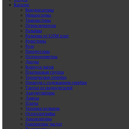
Каталог
Конденсаторы
Микросхемы
Транзисторы
Переключатели
Разъёмы
Разъемы от GSM плат
Резисторы
Реле
Процессоры
Потенциометры
Диоды
Корпуса часов
Платиновая группа
Техническое серебро
Провода с содежанием серебра
Тантал из радиодеталей
Аккумуляторы
Лампы
Платы
Техника целиком
Осциллографы
Анализаторы
Генераторы частот