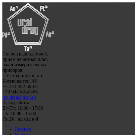
Скупка радиодеталей,
приём печатных плат,
радиоизмерительных
приборов
г. Екатеринбург, пр.
Космонавтов, 46
+7-343-382-59-66
+7-904-162-41-66
uraldrag@mail.ru
Часы работы:
Вт-Пт: 10:00 - 17:00
Сб: 10:00 - 15:00
Пн,Вс: выходной
Главная
Услуги