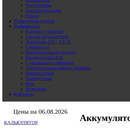
Вольтметры
Частотомеры
Аппаратура связи
Разное
Радиодетали почтой
Информация
Коротко о главном
Скупка радиодеталей
Демонтаж АТС, АТСК
Самописцы
Вычислительная техника
Конденсаторы КМ
Содержание в приборах
Электронновакуумные приборы
Конденсаторы
Транзисторы
Реле
Резисторы
Контакты
Цены на 06.08.2026
Аккумулят
КАЛЬКУЛЯТОР