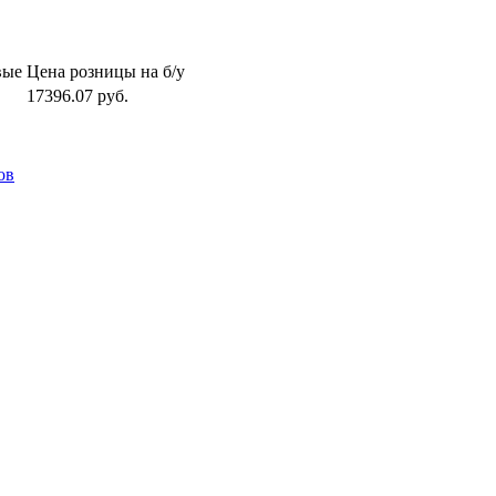
вые
Цена розницы на б/у
17396.07
руб.
ов