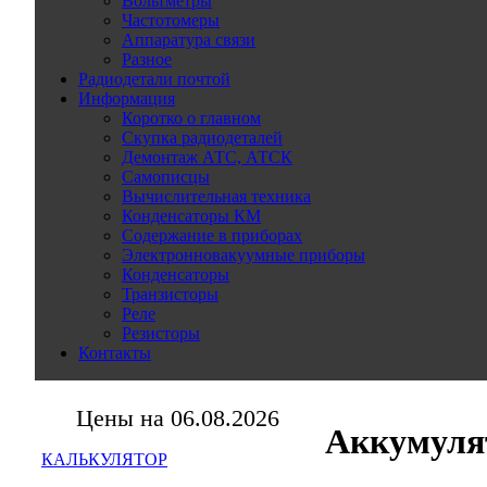
Вольтметры
Частотомеры
Аппаратура связи
Разное
Радиодетали почтой
Информация
Коротко о главном
Скупка радиодеталей
Демонтаж АТС, АТСК
Самописцы
Вычислительная техника
Конденсаторы КМ
Содержание в приборах
Электронновакуумные приборы
Конденсаторы
Транзисторы
Реле
Резисторы
Контакты
Цены на 06.08.2026
Аккумуля
КАЛЬКУЛЯТОР