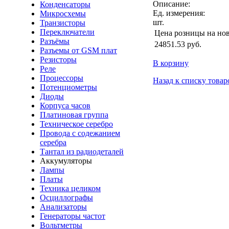
Описание:
Конденсаторы
Ед. измерения:
Микросхемы
шт.
Транзисторы
Переключатели
Цена розницы на но
Разъёмы
24851.53
руб.
Разъемы от GSM плат
Резисторы
В корзину
Реле
Процессоры
Назад к списку товар
Потенциометры
Диоды
Корпуса часов
Платиновая группа
Техническое серебро
Провода с содежанием
серебра
Тантал из радиодеталей
Аккумуляторы
Лампы
Платы
Техника целиком
Осциллографы
Анализаторы
Генераторы частот
Вольтметры