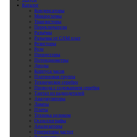
Каталог
Конденсаторы
Микросхемы
Транзисторы
Переключатели
Разъёмы
Разъемы от GSM плат
Резисторы
Реле
Процессоры
Потенциометры
Диоды
Корпуса часов
Платиновая группа
Техническое серебро
Провода с содежанием серебра
Тантал из радиодеталей
Аккумуляторы
Лампы
Платы
Техника целиком
Осциллографы
Анализаторы
Генераторы частот