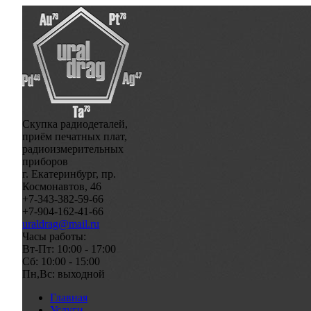
Скупка радиодеталей,
приём печатных плат,
радиоизмерительных
приборов
г. Екатеринбург, пр.
Космонавтов, 46
+7-343-382-59-66
+7-904-162-41-66
uraldrag@mail.ru
Часы работы:
Вт-Пт: 10:00 - 17:00
Сб: 10:00 - 15:00
Пн,Вс: выходной
Главная
Услуги