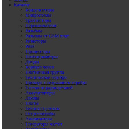
Каталог
Конденсаторы
Микросхемы
Транзисторы
Переключатели
Разъёмы
Разъемы от GSM плат
Резисторы
Реле
Процессоры
Потенциометры
Диоды
Корпуса часов
Платиновая группа
Техническое серебро
Провода с содежанием серебра
Тантал из радиодеталей
Аккумуляторы
Лампы
Платы
Техника целиком
Осциллографы
Анализаторы
Генераторы частот