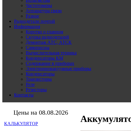
Вольтметры
Частотомеры
Аппаратура связи
Разное
Радиодетали почтой
Информация
Коротко о главном
Скупка радиодеталей
Демонтаж АТС, АТСК
Самописцы
Вычислительная техника
Конденсаторы КМ
Содержание в приборах
Электронновакуумные приборы
Конденсаторы
Транзисторы
Реле
Резисторы
Контакты
Цены на 08.08.2026
Аккумулят
КАЛЬКУЛЯТОР