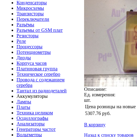
Конденсаторы
Микросхемы
Транзисторы
Переключатели
Разъёмы
Разъемы от GSM плат
Резисторы
Реле
Процессоры
Потенциометры
Диоды
Корпуса часов
Платиновая группа
Техническое серебро
Провода с содежанием
серебра
Описание:
Тантал из радиодеталей
Ед. измерения:
Аккумуляторы
шт.
Лампы
Цена розницы на новые
Платы
Техника целиком
5307.76
руб.
Осциллографы
Анализаторы
В корзину
Генераторы частот
Вольтметры
Назад к списку товаров