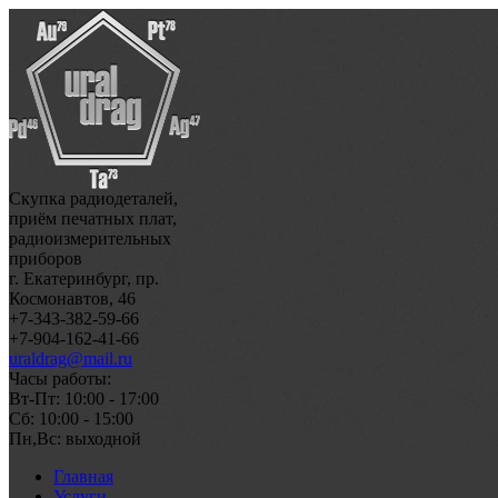
Скупка радиодеталей,
приём печатных плат,
радиоизмерительных
приборов
г. Екатеринбург, пр.
Космонавтов, 46
+7-343-382-59-66
+7-904-162-41-66
uraldrag@mail.ru
Часы работы:
Вт-Пт: 10:00 - 17:00
Сб: 10:00 - 15:00
Пн,Вс: выходной
Главная
Услуги