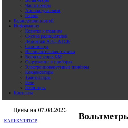
Вольтметры
Частотомеры
Аппаратура связи
Разное
Радиодетали почтой
Информация
Коротко о главном
Скупка радиодеталей
Демонтаж АТС, АТСК
Самописцы
Вычислительная техника
Конденсаторы КМ
Содержание в приборах
Электронновакуумные приборы
Конденсаторы
Транзисторы
Реле
Резисторы
Контакты
Цены на 07.08.2026
Вольтметры
КАЛЬКУЛЯТОР