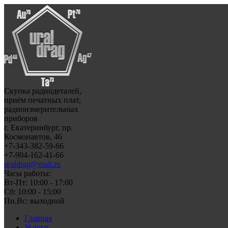
Скупка радиодеталей,
приём печатных плат,
радиоизмерительных
приборов
г. Екатеринбург, пр.
Космонавтов, 46
+7-343-382-59-66
+7-904-162-41-66
uraldrag@mail.ru
Часы работы:
Вт-Пт: 10:00 - 17:00
Сб: 10:00 - 15:00
Пн,Вс: выходной
Главная
Услуги