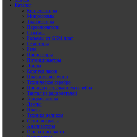
Каталог
Конденсаторы
Микросхемы
Транзисторы
Переключатели
Разъёмы
Разъемы от GSM плат
Резисторы
Реле
Процессоры
Потенциометры
Диоды
Корпуса часов
Платиновая группа
Техническое серебро
Провода с содежанием серебра
Тантал из радиодеталей
Аккумуляторы
Лампы
Платы
Техника целиком
Осциллографы
Анализаторы
Генераторы частот